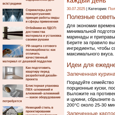
каждый день
всієї родини
30.07.2025
| Категория:
Пол
Спринклеры для
пожаротушения:
Полезные совет
принцип работы виды
и сферы применения
Для экономии времен
Отбойники из ЛДСП:
минимальной подготов
достоинства
материала и установка
маринады и приправы,
своими руками
Берите за правило в
УФ-защита сотового
ингредиенты, чтобы с
поликарбоната: как
максимального вкуса.
отличить
качественный
материал от дешевой подделки
Идеи для ежедн
Как подготовить
квартиру перед
Запеченная курина
разработкой дизайн-
проекта
Порадуйте семейство 
Блистерная упаковка
порционные куски, по
ПВХ–алюминий и
Выложите на противен
алюминий–алюминий
— какое оборудование
и цукини, сбрызните 
потребуется
200°C около 25-30 мин
Немецкий стиль в
проектировании
Запеченные карто