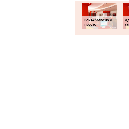
Как безопасно и
Ид
просто
у