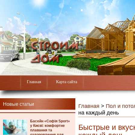
Главная
Карта сайта
Новые статьи
Главная
>
Пол и пото
на каждый день
Басейн «Софія Sport»
Быстрые и вкус
у Києві: комфортне
плавання та
оздоровлення для