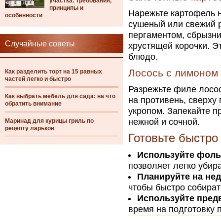
участка: требования,
принципы и
Нарежьте картофель н
особенности
сушеный или свежий 
пергаментом, сбрызни
Случайные советы
хрустящей корочки. Э
блюдо.
Лосось с лимоном 
Как разделить торт на 15 равных
частей легко и быстро
Разрежьте филе лосос
Как выбрать мебель для сада: на что
на противень, сверху
обратить внимание
укропом. Запекайте пр
нежной и сочной.
Маринад для курицы гриль по
рецепту ларьков
Готовьте быстр
Используйте фоль
позволяет легко убир
Планируйте на не
чтобы быстро собират
Используйте пред
время на подготовку 