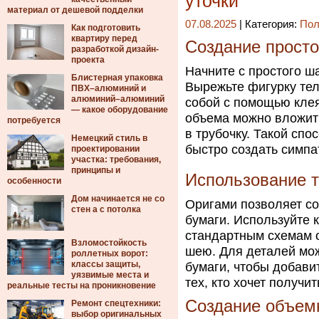
уточки
материал от дешевой подделки
07.08.2025
| Категория:
Пол
Как подготовить
квартиру перед
Создание просто
разработкой дизайн-
проекта
Начните с простого ш
Блистерная упаковка
Вырежьте фигурку тел
ПВХ–алюминий и
алюминий–алюминий
собой с помощью кле
— какое оборудование
объема можно вложить
потребуется
в трубочку. Такой сп
Немецкий стиль в
быстро создать симпа
проектировании
участка: требования,
принципы и
Использование т
особенности
Дом начинается не со
Оригами позволяет со
стен а с потолка
бумаги. Используйте 
стандартным схемам о
Взломостойкость
шею. Для деталей мож
роллетных ворот:
классы защиты,
бумаги, чтобы добави
уязвимые места и
тех, кто хочет получи
реальные тесты на проникновение
Создание объемн
Ремонт спецтехники:
выбор оригинальных