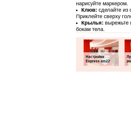
нарисуйте маркером.
Клюв:
сделайте из 
Приклейте сверху гол
Крылья:
вырежьте и
бокам тела.
Настройка
Л
Express am22
ро