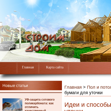
Главная
Карта сайта
Новые статьи
Главная
>
Пол и пото
бумаги для уточки
УФ-защита сотового
Идеи и способы
поликарбоната: как
отличить
качественный