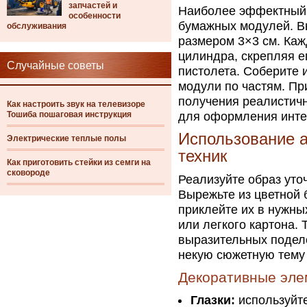
запчастей и
Наиболее эффектный р
особенности
бумажных модулей. В
обслуживания
размером 3×3 см. Каж
цилиндра, скрепляя е
Случайные советы
пистолета. Соберите и
модули по частям. Пр
получения реалистич
Как настроить звук на телевизоре
Тошиба пошаговая инструкция
для оформления инте
Использование 
Электрические теплые полы
техник
Как приготовить стейки из семги на
сковороде
Реализуйте образ уто
Вырежьте из цветной б
приклейте их в нужны
или легкого картона.
выразительных подело
некую сюжетную тему 
Декоративные эле
Глазки:
используйте