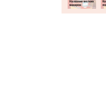
Название мелких
Ка
макарон
яз