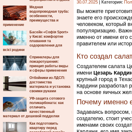
30.07.2025
| Категория:
Пол
Медная
Вы можете приготовит
водопроводная труба:
особенности,
знаете его происхожд
преимущества и
человеком, который в
применение
популяризацию. Важно
Басейн «Софія Sport»
именно от имени его 
у Києві: комфортне
плавання та
правителем или исто
оздоровлення для
всієї родини
Кто создал сала
Спринклеры для
пожаротушения:
Создателем салата Це
принцип работы виды
и сферы применения
имени
Цезарь Карди
Отбойники из ЛДСП:
крупный город в Теха
достоинства
Кардини разработал 
материала и установка
своими руками
на основе яичных жел
УФ-защита сотового
Почему именно е
поликарбоната: как
отличить
Задаваясь вопросом, 
качественный
материал от дешевой подделки
создателю, стоит уче
Как подготовить
именами своих создат
квартиру перед
Кардини, его имя зак