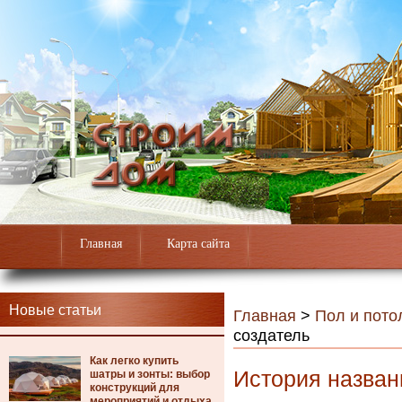
Главная
Карта сайта
Новые статьи
Главная
>
Пол и пото
создатель
Как легко купить
История назван
шатры и зонты: выбор
конструкций для
мероприятий и отдыха