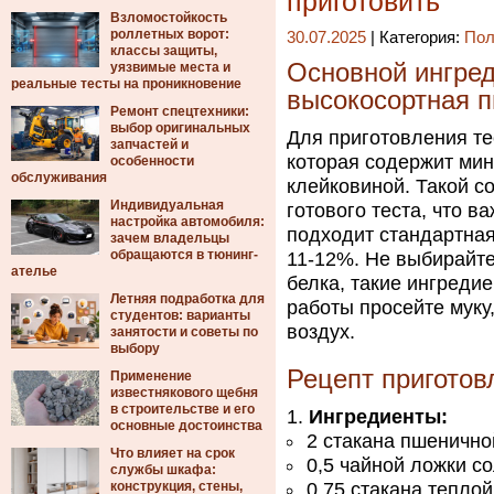
приготовить
Взломостойкость
роллетных ворот:
30.07.2025
| Категория:
Пол
классы защиты,
Основной ингред
уязвимые места и
реальные тесты на проникновение
высокосортная 
Ремонт спецтехники:
выбор оригинальных
Для приготовления те
запчастей и
которая содержит ми
особенности
обслуживания
клейковиной. Такой с
Индивидуальная
готового теста, что 
настройка автомобиля:
подходит стандартна
зачем владельцы
обращаются в тюнинг-
11-12%. Не выбирайте
ателье
белка, такие ингреди
Летняя подработка для
работы просейте муку,
студентов: варианты
воздух.
занятости и советы по
выбору
Рецепт приготов
Применение
известнякового щебня
в строительстве и его
Ингредиенты:
основные достоинства
2 стакана пшенично
Что влияет на срок
0,5 чайной ложки с
службы шкафа:
конструкция, стены,
0,75 стакана тепло