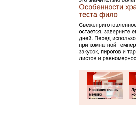
это значительно облег
Особенности хра
теста фило
Свежеприготовленное 
остается, заверните е
дней. Перед использо
при комнатной темпер
закусок, пирогов и та
листов и равномернос
Названия очень
Л
мелких
к
макаронных
дл