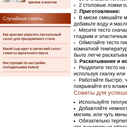
крепеж и монтаж
2 столовые ложки о
Приготовление:
В миске смешайте м
Случайные советы
добавьте воду и масл
Месите тесто сначал
Как красиво украсить пасхальный
гладким и эластичным.
салат для праздничного стола
Обмотайте тесто пи
комнатной температур
Какой сыр идет в греческий салат:
секреты идеального вкуса
было легче раскатыва
Раскатывание и и
Инструкция по настройке
Разделите тесто на
холодильника Indesit
используя скалку или
Работайте быстро, 
покрывайте его влажн
Советы для успеш
Используйте теплую
Добавляйте немного
мягким, или чуть мень
Обязательно терпел