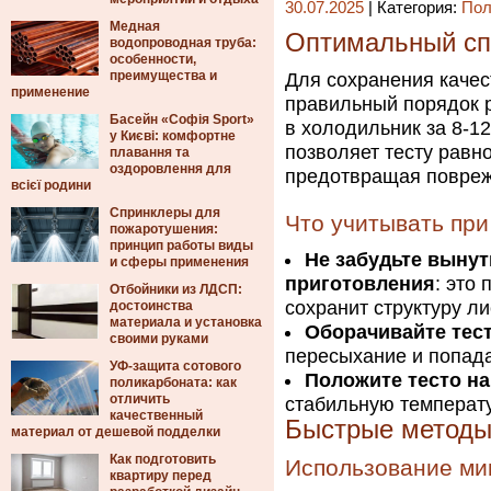
30.07.2025
| Категория:
Пол
Медная
Оптимальный сп
водопроводная труба:
особенности,
преимущества и
Для сохранения качес
применение
правильный порядок р
Басейн «Софія Sport»
в холодильник за 8-1
у Києві: комфортне
позволяет тесту равн
плавання та
оздоровлення для
предотвращая повреж
всієї родини
Спринклеры для
Что учитывать при
пожаротушения:
принцип работы виды
Не забудьте вынут
и сферы применения
приготовления
: это
Отбойники из ЛДСП:
сохранит структуру ли
достоинства
материала и установка
Оборачивайте тест
своими руками
пересыхание и попада
УФ-защита сотового
Положите тесто н
поликарбоната: как
отличить
стабильную температу
качественный
Быстрые методы
материал от дешевой подделки
Как подготовить
Использование ми
квартиру перед