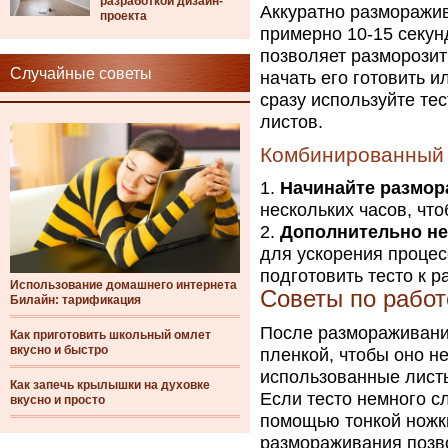
разработкой дизайн-
Аккуратно разморажи
проекта
примерно 10-15 секун
позволяет разморозит
Случайные советы
начать его готовить 
сразу используйте те
листов.
Комбинированный
Начинайте размор
нескольких часов, что
Дополнительно не
для ускорения процес
подготовить тесто к р
Использование домашнего интернета
Советы по рабо
Билайн: тарификация
После размораживани
Как приготовить школьный омлет
вкусно и быстро
пленкой, чтобы оно н
использованные листы
Как запечь крылышки на духовке
Если тесто немного с
вкусно и просто
помощью тонкой ножк
размораживания позво