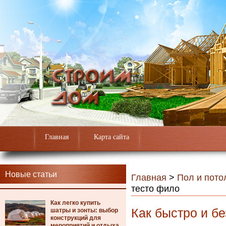
Главная
Карта сайта
Новые статьи
Главная
>
Пол и пото
тесто фило
Как легко купить
Как быстро и б
шатры и зонты: выбор
конструкций для
мероприятий и отдыха