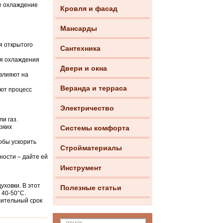
ое охлаждение
Кровля и фасад
Мансарды
я открытого
Сантехника
ля охлаждения
Двери и окна
влияют на
Веранда и терраса
яют процесс
Электричество
и газ.
зких
Системы комфорта
тобы ускорить
Стройматериалы
ности – дайте ей
Инструмент
уховки. В этот
Полезные статьи
 40-50°C.
лительный срок