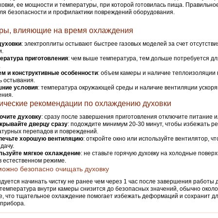
ховки, ее мощности и температуры, при которой готовилась пища. Правильн
ля безопасности и профилактики повреждений оборудования.
ры, влияющие на время охлаждения
духовки
: электроплиты остывают быстрее газовых моделей за счет отсутстви
и.
ература приготовления
: чем выше температура, тем дольше потребуется д
.
м и конструктивные особенности
: объем камеры и наличие теплоизоляции 
ь остывания.
ние условия
: температура окружающей среды и наличие вентиляции ускор
ения.
ические рекомендации по охлаждению духовки
ючите духовку
: сразу после завершения приготовления отключите питание ил
ткрывайте дверцу сразу
: подождите минимум 20-30 минут, чтобы избежать ре
турных перепадов и повреждений.
печьте хорошую вентиляцию
: откройте окно или используйте вентилятор, ч
дачу.
льзуйте мягкое охлаждение
: не ставьте горячую духовку на холодные поверх
в естественном режиме.
можно безопасно очищать духовку
дуется начинать чистку не ранее чем через 1 час после завершения работы д
температура внутри камеры снизится до безопасных значений, обычно около
, что тщательное охлаждение помогает избежать деформаций и сохранит д
прибора.