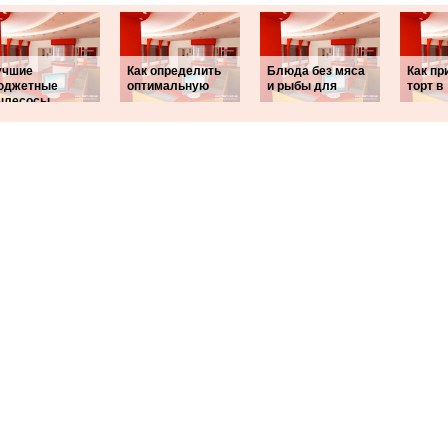
учшие
Как определить
Блюда без мяса
Как пр
юджетные
оптимальную
и рыбы для
торт в
ылесосы