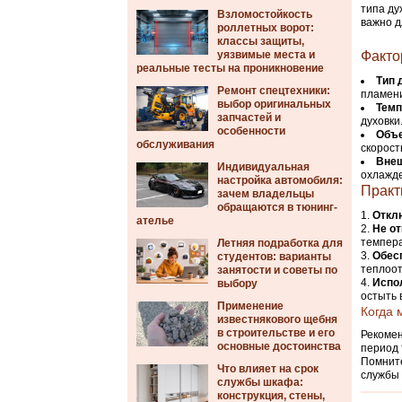
типа ду
Взломостойкость
важно д
роллетных ворот:
классы защиты,
уязвимые места и
Факто
реальные тесты на проникновение
Тип 
Ремонт спецтехники:
пламен
выбор оригинальных
Темп
запчастей и
духовки
особенности
Объе
обслуживания
скорост
Внеш
Индивидуальная
охлажд
настройка автомобиля:
Практ
зачем владельцы
обращаются в тюнинг-
Откл
ателье
Не о
темпера
Летняя подработка для
Обес
студентов: варианты
теплоот
занятости и советы по
Испо
выбору
остыть 
Применение
Когда 
известнякового щебня
в строительстве и его
Рекомен
основные достоинства
период 
Помните
Что влияет на срок
службы 
службы шкафа:
конструкция, стены,