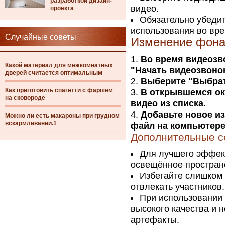
разработкой дизайн-
видео.
проекта
Обязательно убедит
использования во вре
Случайные советы
Изменение фона
Во время видеозво
Какой материал для межкомнатных
"Начать видеозвонок
дверей считается оптимальным
Выберите "Выбрат
Как приготовить спагетти с фаршем
В открывшемся ок
на сковороде
видео из списка.
Добавьте новое из
Можно ли есть макароны при грудном
вскармливании.1
файл на компьютере
Дополнительные с
Для лучшего эффек
освещённое простран
Избегайте слишком 
отвлекать участников.
При использовании 
высокого качества и 
артефакты.