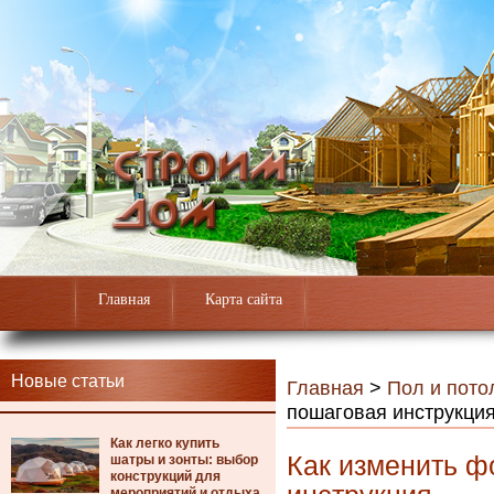
Главная
Карта сайта
Новые статьи
Главная
>
Пол и пото
пошаговая инструкци
Как легко купить
Как изменить ф
шатры и зонты: выбор
конструкций для
мероприятий и отдыха