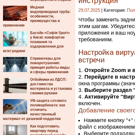
инструкция
Медная
29.07.2025
| Категория:
Пол
водопроводная труба:
особенности,
Чтобы заменить задни
преимущества и
применение
этим шагам. Убедитес
приложения и ваш но
Басейн «Софія Sport»
у Києві: комфортне
требованиям.
плавання та
оздоровлення для
Настройка вирту
всієї родини
встречи
Спринклеры для
пожаротушения:
принцип работы виды
Откройте Zoom и в
и сферы применения
Перейдите в настр
Отбойники из ЛДСП:
окна программы (знач
достоинства
материала и установка
Выберите раздел 
своими руками
Активируйте "Вир
УФ-защита сотового
включен.
поликарбоната: как
Добавление своег
отличить
качественный
материал от дешевой подделки
Нажмите кнопку "+" 
файл с изображением
Как подготовить
квартиру перед
Выберите подходящ