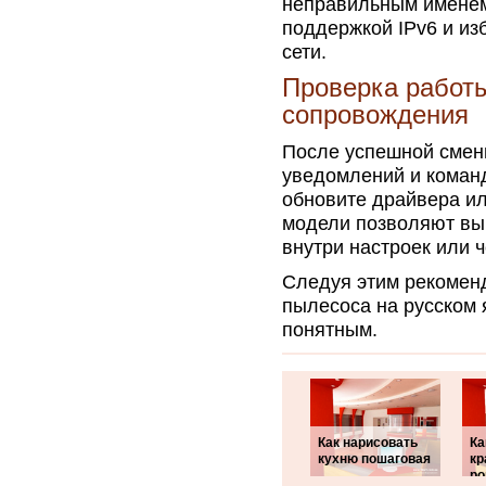
неправильным именем
поддержкой IPv6 и из
сети.
Проверка работы
сопровождения
После успешной смен
уведомлений и команд
обновите драйвера ил
модели позволяют выб
внутри настроек или 
Следуя этим рекоменд
пылесоса на русском 
понятным.
Как нарисовать
Ка
кухню пошаговая
кр
р