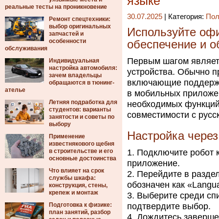
языке
реальные тесты на проникновение
30.07.2025
| Категория:
Пол
Ремонт спецтехники:
выбор оригинальных
Используйте оф
запчастей и
особенности
обеспечение и о
обслуживания
Первым шагом являет
Индивидуальная
настройка автомобиля:
устройства. Обычно 
зачем владельцы
включающие поддержк
обращаются в тюнинг-
ателье
в мобильных приложе
Летняя подработка для
необходимых функций
студентов: варианты
совместимости с русс
занятости и советы по
выбору
Настройка чере
Применение
известнякового щебня
в строительстве и его
Подключите робот к
основные достоинства
приложение.
Что влияет на срок
Перейдите в раздел
службы шкафа:
обозначен как «Langu
конструкция, стены,
крепеж и монтаж
Выберите среди спи
Подготовка к физике:
подтвердите выбор.
план занятий, разбор
Дождитесь заверше