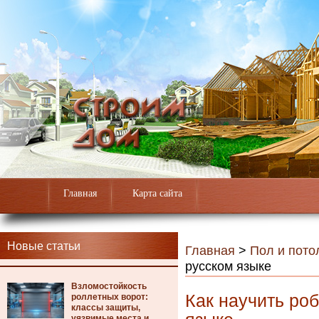
Главная
Карта сайта
Новые статьи
Главная
>
Пол и пото
русском языке
Взломостойкость
Как научить ро
роллетных ворот:
классы защиты,
уязвимые места и