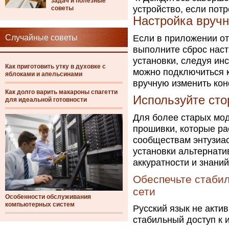
задач и полезные
устройство, если потр
советы
Настройка вруч
Случайные советы
Если в приложении от
выполните сброс наст
установки, следуя ин
Как приготовить утку в духовке с
можно подключиться к
яблоками и апельсинами
вручную изменить ко
Как долго варить макароны спагетти
Используйте ст
для идеальной готовности
Для более старых мо
прошивки, которые ра
сообществам энтузиас
установки альтернати
аккуратности и знаний
Обеспечьте стаби
сети
Особенности обслуживания
компьютерных систем
Русский язык не актив
стабильный доступ к 