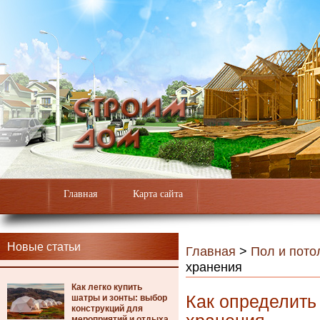
Главная
Карта сайта
Новые статьи
Главная
>
Пол и пото
хранения
Как легко купить
Как определить
шатры и зонты: выбор
конструкций для
мероприятий и отдыха