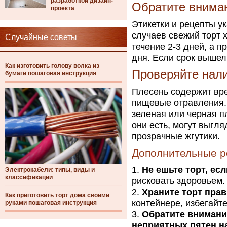
разработкой дизайн-
Обратите вниман
проекта
Этикетки и рецепты у
случаев свежий торт 
Случайные советы
течение 2-3 дней, а п
дня. Если срок вышел,
Как изготовить голову волка из
Проверяйте нали
бумаги пошаговая инструкция
Плесень содержит вр
пищевые отравления.
зеленая или черная п
они есть, могут выгля
прозрачные жгутики.
Дополнительные р
Не ешьте торт, ес
Электрокабели: типы, виды и
классификации
рисковать здоровьем.
Храните торт прав
Как приготовить торт дома своими
контейнере, избегайт
руками пошаговая инструкция
Обратите внимани
неприятных пятен н