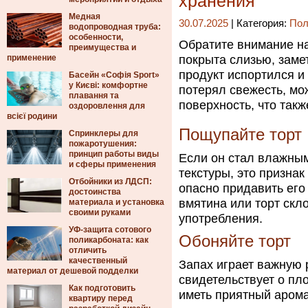
хранения
Медная
30.07.2025
| Категория:
Пол
водопроводная труба:
особенности,
Обратите внимание на
преимущества и
применение
покрыта слизью, заме
продукт испортился и 
Басейн «Софія Sport»
у Києві: комфортне
потерял свежесть, мо
плавання та
поверхность, что так
оздоровлення для
всієї родини
Пощупайте торт
Спринклеры для
пожаротушения:
принцип работы виды
Если он стал влажным
и сферы применения
текстуры, это призна
Отбойники из ЛДСП:
опасно придавить его
достоинства
вмятина или торт скл
материала и установка
своими руками
употребления.
УФ-защита сотового
Обоняйте торт
поликарбоната: как
отличить
качественный
Запах играет важную 
материал от дешевой подделки
свидетельствует о пл
Как подготовить
иметь приятный аромат
квартиру перед