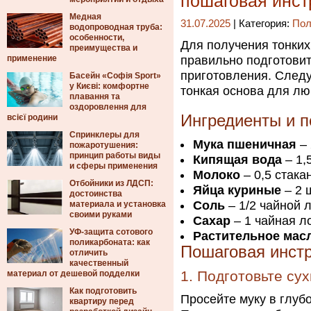
пошаговая инст
Медная
31.07.2025
| Категория:
Пол
водопроводная труба:
особенности,
Для получения тонких
преимущества и
применение
правильно подготовит
приготовления. Следу
Басейн «Софія Sport»
у Києві: комфортне
тонкая основа для лю
плавання та
оздоровлення для
Ингредиенты и п
всієї родини
Спринклеры для
Мука пшеничная
– 
пожаротушения:
принцип работы виды
Кипящая вода
– 1,
и сферы применения
Молоко
– 0,5 стака
Отбойники из ЛДСП:
Яйца куриные
– 2 ш
достоинства
Соль
– 1/2 чайной 
материала и установка
своими руками
Сахар
– 1 чайная л
УФ-защита сотового
Растительное мас
поликарбоната: как
Пошаговая инст
отличить
качественный
1. Подготовьте су
материал от дешевой подделки
Как подготовить
Просейте муку в глубо
квартиру перед