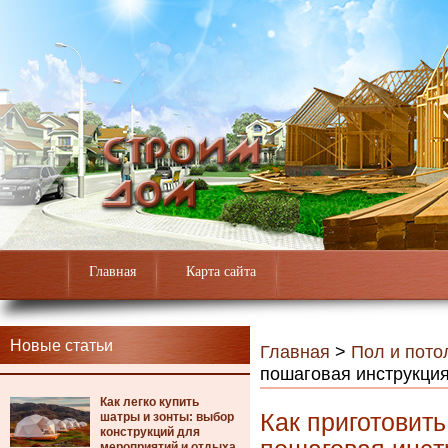
Главная
Карта сайта
Новые статьи
Главная
>
Пол и пото
пошаговая инструкци
Как легко купить
Как приготовить
шатры и зонты: выбор
конструкций для
мероприятий и отдыха