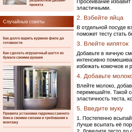
разработкой дизайн-
Просеивание избавит 
проекта
эластичными.
2. Взбейте яйца
Случайные советы
В отдельной посуде в
поможет тесту стать 
Как долго варить куриное филе до
3. Влейте кипяток
готовности
Добавьте в яичную с
Как сделать игрушечный шаттл из
бумаги своими руками
интенсивно помешивая
избежать комочков и 
4. Добавьте молок
Влейте молоко, добав
перемешайте. Такой с
эластичность теста, к
5. Введите муку
Правила установки гидромассажного
Постепенно всыпай
бокса своими силами и требования к
монтажу
Лучше всыпать её пор
Доведите тесто до