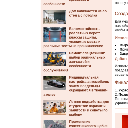
основу 
особенности
Дом начинается не со
Созда
стен а с потолка
Для укр
наклейк
Взломостойкость
чтобы к
роллетных ворот:
классы защиты,
Исполь
уязвимые места и
Выр
реальные тесты на проникновение
Прик
Ремонт спецтехники:
Закр
выбор оригинальных
Добавь
запчастей и
особенности
Использ
обслуживания
поздрав
сердечк
Индивидуальная
настройка автомобиля:
Финал
зачем владельцы
обращаются в тюнинг-
Укра
ателье
Позв
Положит
Летняя подработка для
украшен
студентов: варианты
занятости и советы по
выбору
Применение
известнякового щебня