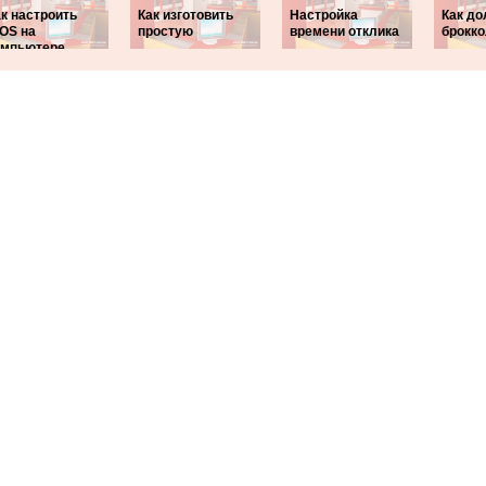
к настроить
Как изготовить
Настройка
Как до
IOS на
простую
времени отклика
брокк
омпьютере