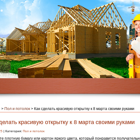
я
>
Пол и потолок
>
Как сделать красивую открытку к 8 марта своими руками
делать красивую открытку к 8 марта своими руками
25
| Категория:
Пол и потолок
е плотную бумагу или картон яркого цвета, который понравится получательн