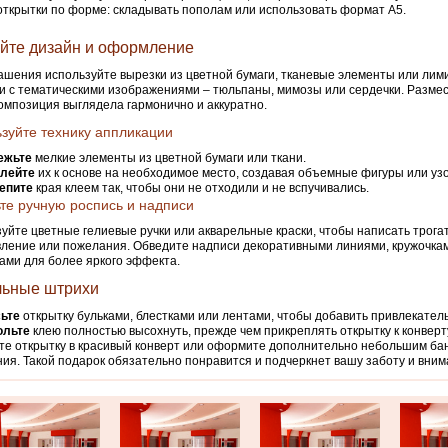
открытки по форме: складывать пополам или использовать формат А5.
йте дизайн и оформление
ашения используйте вырезки из цветной бумаги, тканевые элементы или ли
и с тематическими изображениями – тюльпаны, мимозы или сердечки. Размест
омпозиция выглядела гармонично и аккуратно.
зуйте технику аппликации
ежьте
мелкие элементы из цветной бумаги или ткани.
лейте
их к основе на необходимое место, создавая объемные фигуры или уз
епите
края клеем так, чтобы они не отходили и не вспучивались.
те ручную роспись и надписи
уйте цветные гелиевые ручки или акварельные краски, чтобы написать трога
ление или пожелания. Обведите надписи декоративными линиями, кружочка
ами для более яркого эффекта.
ьные штрихи
сьте
открытку бульками, блестками или лентами, чтобы добавить привлекател
ольте
клею полностью высохнуть, прежде чем прикреплять открытку к конверт
е открытку в красивый конверт или оформите дополнительно небольшим ба
ия. Такой подарок обязательно понравится и подчеркнет вашу заботу и вним