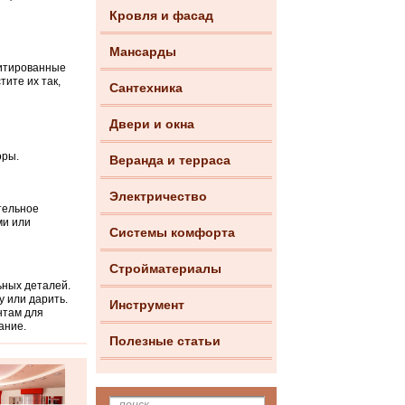
Кровля и фасад
Мансарды
митированные
ите их так,
Сантехника
Двери и окна
оры.
Веранда и терраса
Электричество
тельное
ми или
Системы комфорта
Стройматериалы
ьных деталей.
у или дарить.
Инструмент
нтам для
ание.
Полезные статьи