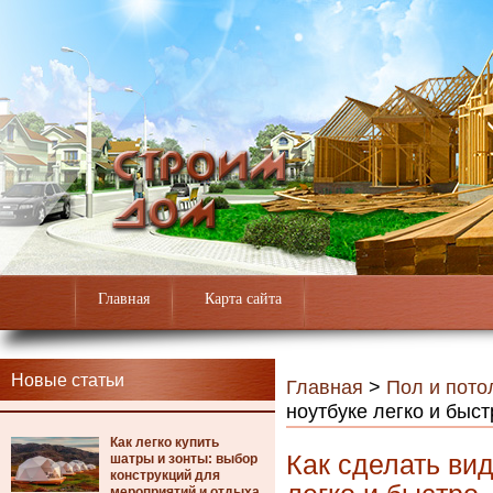
Главная
Карта сайта
Новые статьи
Главная
>
Пол и пото
ноутбуке легко и быст
Как легко купить
Как сделать ви
шатры и зонты: выбор
конструкций для
мероприятий и отдыха