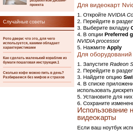
разработкой дизайн-
Для видеокарт Nvi
проекта
Откройте
NVIDIA Co
Перейдите в разде
Случайные советы
Выберите вкладку
В опции
Preferred 
Рото двери: что это, для чего
NVIDIA processor
используется, какими обладает
Нажмите
Apply
характеристиками
Для оборудовани
Как сделать маленький кораблик из
бумаги пошаговая инструкция.1
Запустите
Radeon S
Перейдите в разде
Сколько кофе можно пить в день?
Найдите опцию
Swi
Разбираемся без мифов и страхов
В списке приложени
использовать дискрет
Установите для ни
Сохраните изменен
Использование 
видеокарты
Если ваш ноутбук исп