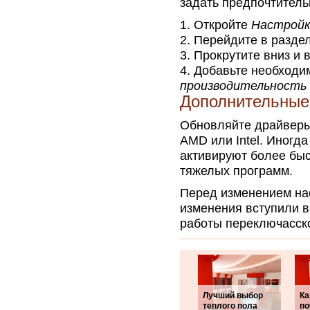
задать предпочтитель
Откройте
Настройк
Перейдите в разде
Прокрутите вниз и
Добавьте необходи
производительность
Дополнительные
Обновляйте драйверы
AMD или Intel. Иногд
активируют более быс
тяжелых программ.
Перед изменением нас
изменения вступили в
работы переключасск
Лучший выбор
Ка
теплого пола
по