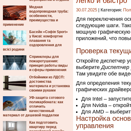
легко и быстро
Медная
30.07.2025
| Категория:
Пол
водопроводная труба:
особенности,
Для переключения ос
преимущества и
применение
следующие шаги. Тако
мощную графическую 
Басейн «Софія Sport»
у Києві: комфортне
приложений, что повы
плавання та
оздоровлення для
Проверка текущи
всієї родини
Спринклеры для
Откройте диспетчер у
пожаротушения:
принцип работы виды
выберите
Диспетчер
и сферы применения
Там увидите обе виде
Отбойники из ЛДСП:
достоинства
Для определения теку
материала и установка
графических драйвер
своими руками
УФ-защита сотового
Для Intel – запусти
поликарбоната: как
Для Nvidia – открой
отличить
качественный
Для AMD – выбери
материал от дешевой подделки
Настройка основ
Как подготовить
управления
квартиру перед