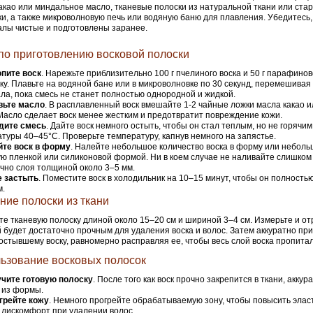
акао или миндальное масло, тканевые полоски из натуральной ткани или ста
и, а также микроволновую печь или водяную баню для плавления. Убедитесь, 
лы чистые и подготовлены заранее.
по приготовлению восковой полоски
пите воск
. Нарежьте приблизительно 100 г пчелиного воска и 50 г парафинов
ску. Плавьте на водяной бане или в микроволновке по 30 секунд, перемешивая
ла, пока смесь не станет полностью однородной и жидкой.
вьте масло
. В расплавленный воск вмешайте 1-2 чайные ложки масла какао 
Масло сделает воск менее жестким и предотвратит повреждение кожи.
дите смесь
. Дайте воск немного остыть, чтобы он стал теплым, но не горячи
туры 40–45°С. Проверьте температуру, капнув немного на запястье.
йте воск в форму
. Налейте небольшое количество воска в форму или неболь
ю пленкой или силиконовой формой. Ни в коем случае не наливайте слишком
чно слоя толщиной около 3–5 мм.
е застыть
. Поместите воск в холодильник на 10–15 минут, чтобы он полность
м.
ние полоски из ткани
е тканевую полоску длиной около 15–20 см и шириной 3–4 см. Измерьте и отр
 будет достаточно прочным для удаления воска и волос. Затем аккуратно пр
 остывшему воску, равномерно расправляя ее, чтобы весь слой воска пропита
ьзование восковых полосок
чите готовую полоску
. После того как воск прочно закрепится в ткани, аккур
 из формы.
грейте кожу
. Немного прогрейте обрабатываемую зону, чтобы повысить элас
 дискомфорт при удалении волос.