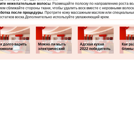
ите нежелательные волосы
. Размещайте полоску по направлению роста в
ем сближайте стороны ткани, чтобы удалить воск вместе с неровными волоск
ботка после процедуры
. Протрите кожу массажным маслом или специальны
остатков воска.Дополнительно используйте увлажняющий крем.
к долго варить
Можно ли мыть
Адская кухня
Как ра
рокколи
электрический
2022 победитель
блины