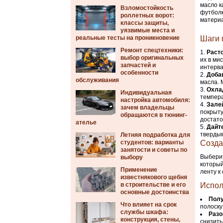
масло к
Взломостойкость
футболк
роллетных ворот:
материа
классы защиты,
уязвимые места и
реальные тесты на проникновение
Шаги 
Ремонт спецтехники:
Расто
выбор оригинальных
их в ми
запчастей и
интерва
особенности
Доба
обслуживания
масла. 
Охла
Индивидуальная
темпера
настройка автомобиля:
Зале
зачем владельцы
покрыту
обращаются в тюнинг-
достато
ателье
Дайт
тверды
Летняя подработка для
студентов: варианты
Созда
занятости и советы по
Выберит
выбору
который
Применение
ленту к
известнякового щебня
в строительстве и его
Испол
основные достоинства
Полу
Что влияет на срок
полоску
службы шкафа:
Разо
конструкция, стены,
снизить