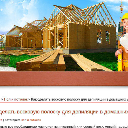
я
>
Пол и потолок
>
Как сделать восковую полоску для депиляции в домашних 
сделать восковую полоску для депиляции в домашни
25
| Категория:
Пол и потолок
вьте все необходимые компоненты: пчелиный или соевый воск, мягкий параф