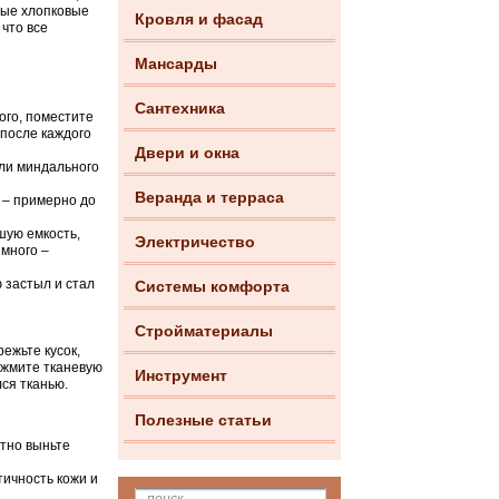
рые хлопковые
Кровля и фасад
что все
Мансарды
Сантехника
ого, поместите
 после каждого
Двери и окна
или миндального
Веранда и терраса
м – примерно до
шую емкость,
Электричество
 много –
ю застыл и стал
Системы комфорта
Стройматериалы
ежьте кусок,
ижмите тканевую
Инструмент
лся тканью.
Полезные статьи
атно выньте
тичность кожи и