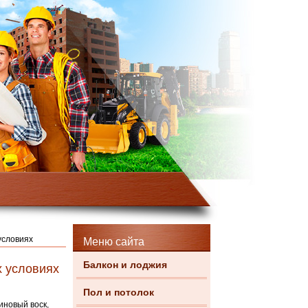
условиях
Меню сайта
Балкон и лоджия
х условиях
Пол и потолок
иновый воск,