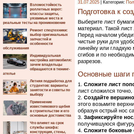
31.07.2025
| Категория:
Пол
Взломостойкость
роллетных ворот:
Подготовка к со
классы защиты,
уязвимые места и
Выберите лист бумаги
реальные тесты на проникновение
материал. Такой лист
Ремонт спецтехники:
Перед началом убедит
выбор оригинальных
запчастей и
чистые руки для удоб
особенности
линейку или гладкую 
обслуживания
сгибов и по необходи
Индивидуальная
настройка автомобиля:
разрезов.
зачем владельцы
обращаются в тюнинг-
Основные шаги 
ателье
Летняя подработка для
Сложите лист поп
студентов: варианты
занятости и советы по
лист сложился точно, 
выбору
Создайте вершиной
Применение
этого возьмите верхни
известнякового щебня
образуя острый нос с
в строительстве и его
основные достоинства
Зафиксируйте нос,
Что влияет на срок
получившуюся фигуру
службы шкафа:
Сложите боковые 
конструкция, стены,