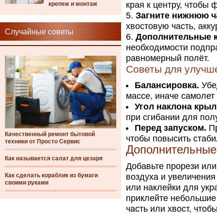
края к центру, чтобы
крепеж и монтаж
Загните нижнюю ч
хвостовую часть, акк
Случайные советы
Дополнительные к
необходимости подпра
равномерный полёт.
Советы для улучш
Балансировка.
Убед
массе, иначе самолет
Угол наклона крыл
при сгибании для по
Перед запуском.
Пр
Качественный ремонт бытовой
чтобы повысить стаби
техники от Просто Сервис
Дополнительные
Как называется салат для цезаря
Добавьте прорези ил
Как сделать кораблик из бумаги
воздуха и увеличения
своими руками
или наклейки для укр
приклейте небольшие 
часть или хвост, чтоб