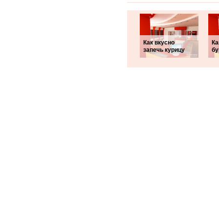
Как вкусно
Ка
запечь курицу
бу