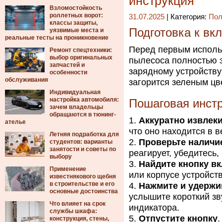
инструкция
Взломостойкость
роллетных ворот:
31.07.2025
| Категория:
Пол
классы защиты,
Подготовка к вк
уязвимые места и
реальные тесты на проникновение
Перед первым использ
Ремонт спецтехники:
выбор оригинальных
пылесоса полностью з
запчастей и
зарядному устройству 
особенности
обслуживания
загорится зеленым цв
Индивидуальная
настройка автомобиля:
Пошаговая инст
зачем владельцы
обращаются в тюнинг-
Аккуратно извлеки
ателье
что оно находится в 
Летняя подработка для
Проверьте наличи
студентов: варианты
занятости и советы по
реагирует, убедитесь,
выбору
Найдите кнопку в
Применение
или корпусе устройств
известнякового щебня
в строительстве и его
Нажмите и удержи
основные достоинства
услышите короткий зв
Что влияет на срок
индикатора.
службы шкафа:
Отпустите кнопку
конструкция, стены,