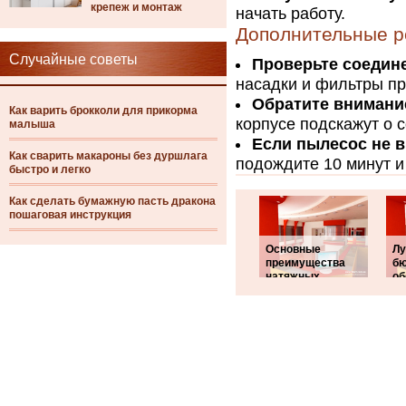
крепеж и монтаж
начать работу.
Дополнительные р
Случайные советы
Проверьте соедин
насадки и фильтры п
Обратите внимани
Как варить брокколи для прикорма
корпусе подскажут о 
малыша
Если пылесос не 
Как сварить макароны без дуршлага
подождите 10 минут и
быстро и легко
Как сделать бумажную пасть дракона
пошаговая инструкция
Основные
Лу
преимущества
б
натяжных
об