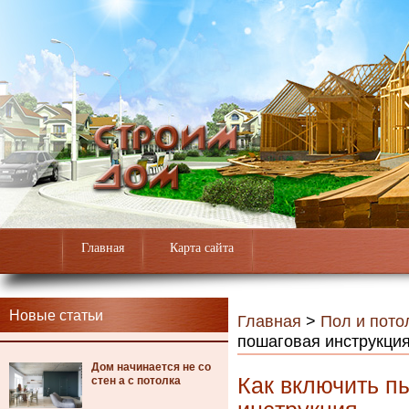
Главная
Карта сайта
Новые статьи
Главная
>
Пол и пото
пошаговая инструкци
Дом начинается не со
Как включить п
стен а с потолка