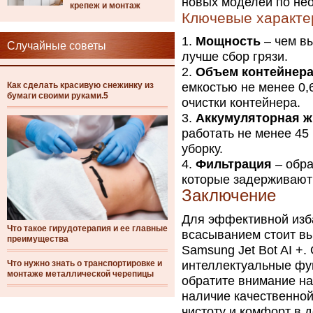
новых моделей по не
крепеж и монтаж
Ключевые характе
Мощность
– чем вы
Случайные советы
лучше сбор грязи.
Объем контейнер
Как сделать красивую снежинку из
емкостью не менее 0,
бумаги своими руками.5
очистки контейнера.
Аккумуляторная ж
работать не менее 45
уборку.
Фильтрация
– обра
которые задерживают
Заключение
Для эффективной изба
Что такое гирудотерапия и ее главные
всасыванием стоит вы
преимущества
Samsung Jet Bot AI +
Что нужно знать о транспортировке и
интеллектуальные фун
монтаже металлической черепицы
обратите внимание на
наличие качественной
чистоту и комфорт в 