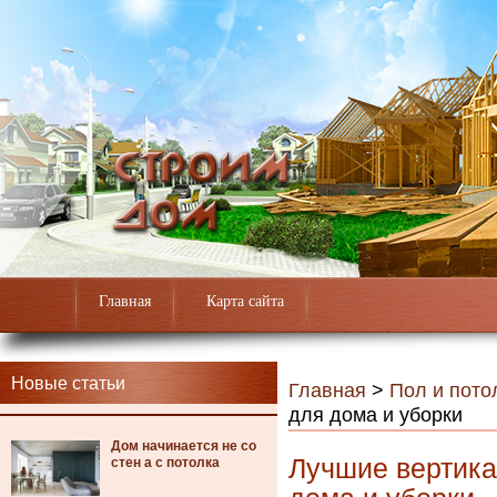
Главная
Карта сайта
Новые статьи
Главная
>
Пол и пото
для дома и уборки
Дом начинается не со
Лучшие вертик
стен а с потолка