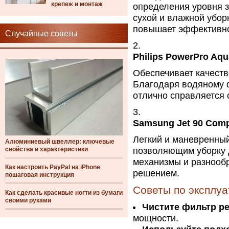
крепеж и монтаж
определения уровня з
сухой и влажной убор
повышает эффективно
Случайные советы
Philips PowerPro Aqu
Обеспечивает качеств
Благодаря водяному 
отлично справляется 
Samsung Jet 90 Comp
Легкий и маневренны
Алюминиевый швеллер: ключевые
свойства и характеристики
позволяющим уборку 
механизмы и разнооб
Как настроить PayPal на iPhone
решением.
пошаговая инструкция
Советы по эксплу
Как сделать красивые ногти из бумаги
своими руками
Чистите фильтр р
мощности.