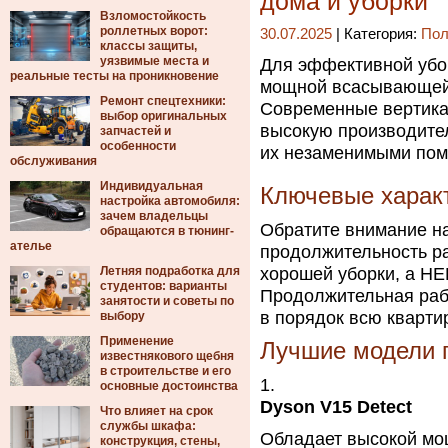
дома и уборки
Взломостойкость
роллетных ворот:
30.07.2025
| Категория:
Пол
классы защиты,
уязвимые места и
Для эффективной убо
реальные тесты на проникновение
мощной всасывающей 
Ремонт спецтехники:
Современные вертик
выбор оригинальных
высокую производител
запчастей и
особенности
их незаменимыми пом
обслуживания
Индивидуальная
Ключевые харак
настройка автомобиля:
зачем владельцы
Обратите внимание н
обращаются в тюнинг-
ателье
продолжительность ра
Летняя подработка для
хорошей уборки, а HE
студентов: варианты
Продолжительная рабо
занятости и советы по
в порядок всю квартир
выбору
Применение
Лучшие модели п
известнякового щебня
в строительстве и его
основные достоинства
Dyson V15 Detect
Что влияет на срок
службы шкафа:
Обладает высокой мо
конструкция, стены,