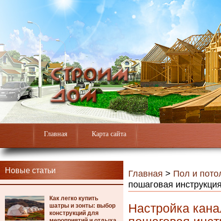
Главная
Карта сайта
Новые статьи
Главная
>
Пол и пото
пошаговая инструкци
Как легко купить
Настройка кана
шатры и зонты: выбор
конструкций для
мероприятий и отдыха