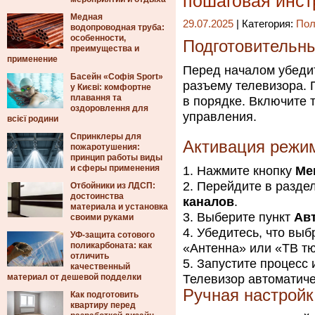
пошаговая инст
Медная
29.07.2025
| Категория:
Пол
водопроводная труба:
особенности,
Подготовительны
преимущества и
применение
Перед началом убедит
Басейн «Софія Sport»
разъему телевизора. 
у Києві: комфортне
плавання та
в порядке. Включите 
оздоровлення для
управления.
всієї родини
Спринклеры для
Активация режим
пожаротушения:
принцип работы виды
и сферы применения
Нажмите кнопку
Me
Перейдите в разде
Отбойники из ЛДСП:
достоинства
каналов
.
материала и установка
Выберите пункт
Ав
своими руками
Убедитесь, что выб
УФ-защита сотового
поликарбоната: как
«Антенна» или «ТВ тю
отличить
Запустите процесс 
качественный
материал от дешевой подделки
Телевизор автоматиче
Ручная настройк
Как подготовить
квартиру перед