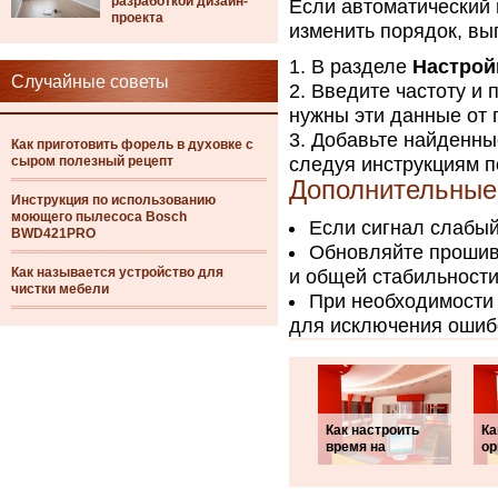
разработкой дизайн-
Если автоматический 
проекта
изменить порядок, вы
В разделе
Настрой
Случайные советы
Введите частоту и 
нужны эти данные от 
Добавьте найденные
Как приготовить форель в духовке с
сыром полезный рецепт
следуя инструкциям п
Дополнительные 
Инструкция по использованию
моющего пылесоса Bosch
Если сигнал слабый
BWD421PRO
Обновляйте прошив
Как называется устройство для
и общей стабильности
чистки мебели
При необходимости 
для исключения ошиб
Как настроить
Ка
время на
ор