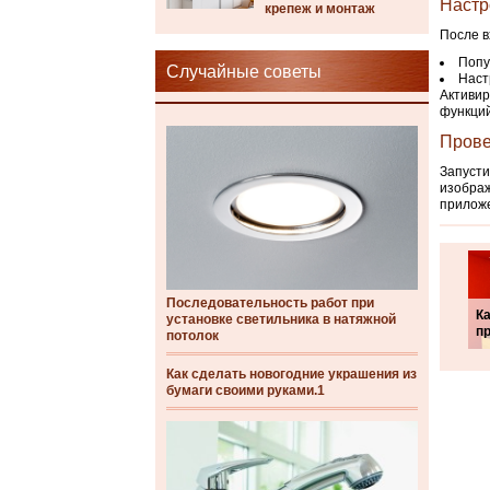
Настр
крепеж и монтаж
После в
Попу
Случайные советы
Наст
Активир
функций
Прове
Запусти
изображ
приложе
Последовательность работ при
К
установке светильника в натяжной
п
потолок
Как сделать новогодние украшения из
бумаги своими руками.1