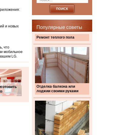
приложения:
ий и новых
Популярные советы
Ремонт теплого пола
, что
ли мобильное
вашем LG.
Отделка балкона или
иготовить
лоджии своими руками
из