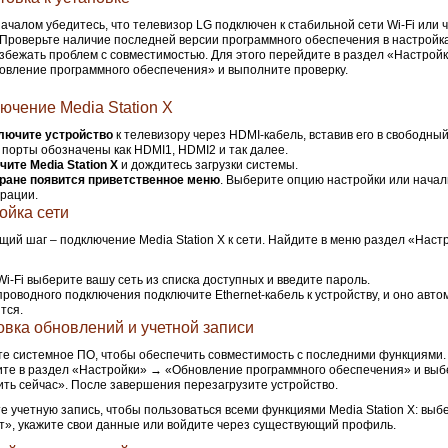
ачалом убедитесь, что телевизор LG подключен к стабильной сети Wi-Fi или ч
 Проверьте наличие последней версии программного обеспечения в настройк
збежать проблем с совместимостью. Для этого перейдите в раздел «Настро
вление программного обеспечения» и выполните проверку.
ючение Media Station X
лючите устройство
к телевизору через HDMI-кабель, вставив его в свободны
порты обозначены как HDMI1, HDMI2 и так далее.
ите Media Station X
и дождитесь загрузки системы.
кране появится приветственное меню
. Выберите опцию настройки или нача
рации.
ойка сети
ий шаг – подключение Media Station X к сети. Найдите в меню раздел «Наст
Wi-Fi выберите вашу сеть из списка доступных и введите пароль.
проводного подключения подключите Ethernet-кабель к устройству, и оно авто
тся.
овка обновлений и учетной записи
е системное ПО, чтобы обеспечить совместимость с последними функциями. 
те в раздел «Настройки» → «Обновление программного обеспечения» и выб
ть сейчас». После завершения перезагрузите устройство.
е учетную запись, чтобы пользоваться всеми функциями Media Station X: выб
т», укажите свои данные или войдите через существующий профиль.