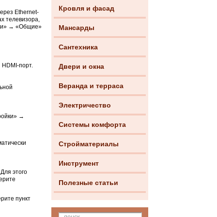
Кровля и фасад
ерез Ethernet-
ах телевизора,
йки» → «Общие»
Мансарды
Сантехника
й HDMI-порт.
Двери и окна
Веранда и терраса
льной
Электричество
ройки» →
Системы комфорта
матически
Стройматериалы
Инструмент
Для этого
ерите
Полезные статьи
ерите пункт