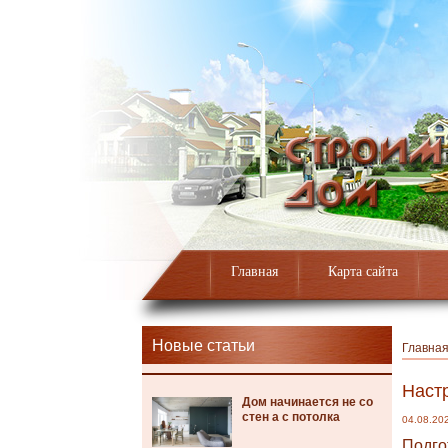
Главная
Карта сайта
Новые статьи
Главна
Настр
Дом начинается не со
стен а с потолка
04.08.20
Подго