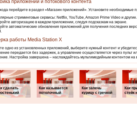
ойка приложений и потокового контента
хода перейдите в раздел «Магазин приложений». Установите необходимые 
лярные стриминговые сервисы: Netflix, YouTube, Amazon Prime Video и другие.
ройте авторизацию в каждом приложении, следуя подсказкам на экране.
уйте автоматические обновления приложений для получения последних верс
.
рка работы Media Station X
те одно из установленных приложений, выберите нужный контент и убедитесь
ение передается без задержек, а управление осуществляется через пульт и
ние. Настройка завершена – наслаждайтесь мультимедийным контентом на 
ак сделать
Как называется
Как запечь
Как пр
ростенький
потолочный
курицу с гречкой
стейк 