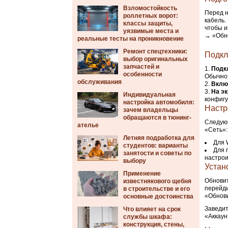
Взломостойкость
Перед н
роллетных ворот:
кабель.
классы защиты,
чтобы и
уязвимые места и
→ «Обно
реальные тесты на проникновение
Ремонт спецтехники:
Подкл
выбор оригинальных
запчастей и
Подк
особенности
Обычно 
обслуживания
Включ
На э
Индивидуальная
конфигу
настройка автомобиля:
Настр
зачем владельцы
обращаются в тюнинг-
Следующ
ателье
«Сеть»:
Летняя подработка для
Для 
студентов: варианты
Для 
занятости и советы по
настрои
выбору
Устан
Применение
Обновит
известнякового щебня
перейди
в строительстве и его
«Обнови
основные достоинства
Заведит
Что влияет на срок
«Аккаун
службы шкафа:
конструкция, стены,