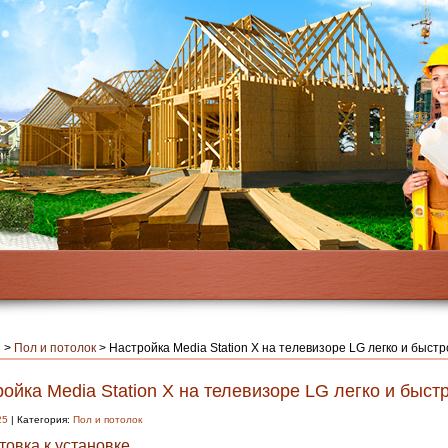
я
>
Пол и потолок
>
Настройка Media Station X на телевизоре LG легко и быстр
ойка Media Station X на телевизоре LG легко и быст
25
| Категория:
Пол и потолок
товка к установке