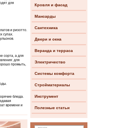
одят для
Кровля и фасад
Мансарды
Сантехника
атов и ризотто.
х супах.
ульонов.
Двери и окна
Веранда и терраса
е сорта, а для
овления: для
Электричество
хорошо промыть,
Системы комфорта
воды.
Стройматериалы
Инструмент
горячие блюда.
оздавая
рат времени и
Полезные статьи