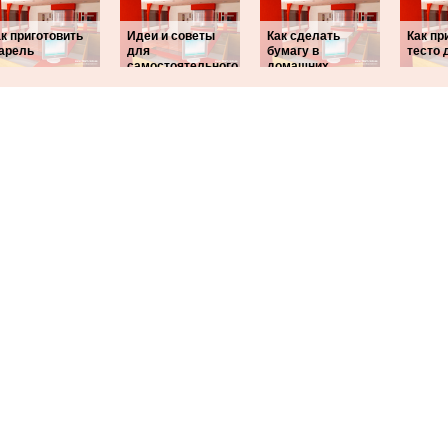
к приготовить
Идеи и советы
Как сделать
Как пр
арель
для
бумагу в
тесто 
самостоятельного
домашних