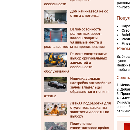
рисовы
особенности
пригото
Дом начинается не со
стен а с потолка
Попул
Capel
Взломостойкость
Orzo
роллетных ворот:
Acini
классы защиты,
Past
уязвимые места и
Fines
реальные тесты на проникновение
Реком
Ремонт спецтехники:
Выбирай
выбор оригинальных
супов –
запчастей и
мелких 
особенности
чтобы и
обслуживания
Советы
Индивидуальная
настройка автомобиля:
Испо
зачем владельцы
Доба
обращаются в тюнинг-
Пров
ателье
Быст
Уникаль
Летняя подработка для
разнооб
студентов: варианты
отлично
занятости и советы по
выбору
Применение
известнякового щебня