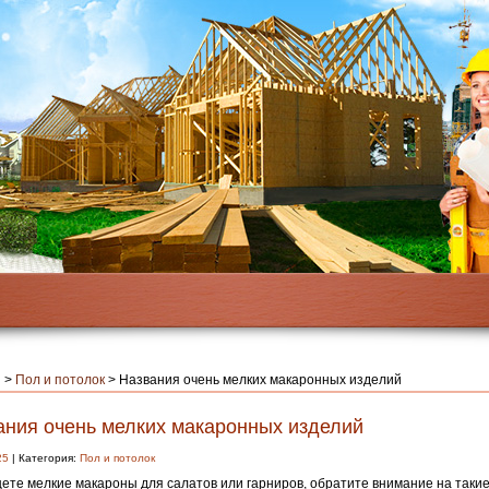
я
>
Пол и потолок
>
Названия очень мелких макаронных изделий
ания очень мелких макаронных изделий
25
| Категория:
Пол и потолок
ете мелкие макароны для салатов или гарниров, обратите внимание на такие