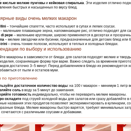
е кислые мелкие пунговы
и
кейковая спиралька
. Эти изделия отлично подх
вления быстрых и насыщенных по вкусу блюд.
ярные виды очень мелких макарон
lini
– тончайшие спагетти, часто используют в супах и легких соусах.
– маленькие плавающие зерна, напоминающие рис, отлично подходят для сал
 di pepe
– маленькие кругляшки, широко применяются в десертах и прозрачны
ina
– мелкие звездочки или бусинки, предназначенные для детских блюд или б
trini
– очень тонкие полоски, используют в теплых и холодных блюдах.
ендации по выбору и использованию
те макароны в зависимости от блюда: для салатов подходят мелкие и тверды
 изделия, сохраняющие форму при варке. Важно следить за временем пригот
видов достаточно 3–5 минут. Перед добавлением в блюдо их рекомендуется 
збавиться от пыли и остатков муки.
 по приготовлению
льзуйте достаточное количество воды
: на 100 г макарон – минимум 1 литр 
вляйте соль
в воду за 5 минут до закипания.
еряйте готовность
индивидуально, чтобы не переварить мелкие макароны.
ро охладите
под струей холодной воды для салатов или сразу добавляйте в 
ные названия этих продуктов позволяют экспериментировать в кулинарии, с
разные блюда. Мелкие макароны быстро варятся, требуют минимальных зат
 сочетаются с различными соусами и добавками.