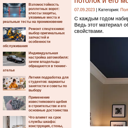
потолок и его м
Взломостойкость
роллетных ворот:
07.09.2023
| Категория:
Пол
классы защиты,
уязвимые места и
С каждым годом наби
реальные тесты на проникновение
Ведь этот материал о
Ремонт спецтехники:
свойствами.
выбор оригинальных
запчастей и
особенности
обслуживания
Индивидуальная
настройка автомобиля:
зачем владельцы
обращаются в тюнинг-
ателье
Летняя подработка для
студентов: варианты
занятости и советы по
выбору
Применение
известнякового щебня
в строительстве и его
основные достоинства
Что влияет на срок
службы шкафа:
конструкция, стены,