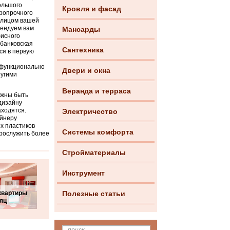
ольшого
Кровля и фасад
аропрочного
лицом вашей
мендуем вам
Мансарды
фисного
 банковская
Сантехника
ся в первую
 функционально
Двери и окна
ругими
Веранда и терраса
лжны быть
 дизайну
аходятся.
Электричество
айнеру
х пластиков
Системы комфорта
прослужить более
Стройматериалы
Инструмент
квартиры
Полезные статьи
яц