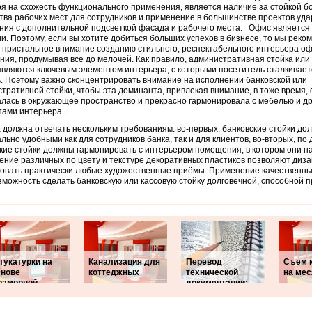
я на схожесть функционального применения, является наличие за стойкой б
тва рабочих мест для сотрудников и применение в большинстве проектов уд
ния с дополнительной подсветкой фасада и рабочего места.
Офис является 
и. Поэтому, если вы хотите добиться больших успехов в бизнесе, то мы реко
 пристальное внимание созданию стильного, респектабельного интерьера о
ия, продумывая все до мелочей. Как правило, административная стойка или
являются ключевым элементом интерьера, с которыми посетитель сталкивает
. Поэтому важно сконцентрировать внимание на исполнении банковской или
тративной стойки, чтобы эта доминанта, привлекая внимание, в тоже время,
лась в окружающее пространство и прекрасно гармонировала с мебелью и д
ами интерьера.
должна отвечать нескольким требованиям: во-первых, банковские стойки до
льно удобными как для сотрудников банка, так и для клиентов, во-вторых, по
кие стойки должны гармонировать с интерьером помещения, в котором они н
ние различных по цвету и текстуре декоративных пластиков позволяют диз
овать практически любые художественные приёмы. Применение качественны
зможность сделать банковскую или кассовую стойку долговечной, способной 
тукатурки на
Канализация для
Перевод
Съем 
снове
коттеджных
технической
на мес
раморной
документации: