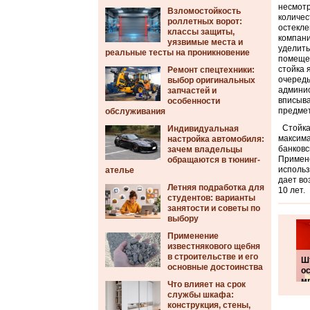
несмотр
Взломостойкость
количес
роллетных ворот:
остекле
классы защиты,
компани
уязвимые места и
уделить
реальные тесты на проникновение
помещен
стойка 
Ремонт спецтехники:
очередь
выбор оригинальных
админис
запчастей и
вписыва
особенности
предмет
обслуживания
Стойка 
Индивидуальная
максима
настройка автомобиля:
банковс
зачем владельцы
Примене
обращаются в тюнинг-
использ
ателье
дает во
Летняя подработка для
10 лет.
студентов: варианты
занятости и советы по
выбору
Применение
известнякового щебня
в строительстве и его
Ш
основные достоинства
о
м
Что влияет на срок
службы шкафа:
конструкция, стены,