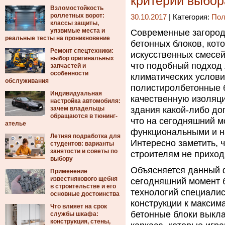
критерии выбор
Взломостойкость
роллетных ворот:
30.10.2017
| Категория:
Пол
классы защиты,
уязвимые места и
Современные загород
реальные тесты на проникновение
бетонных блоков, кот
Ремонт спецтехники:
искусственных смесей
выбор оригинальных
что подобный подход 
запчастей и
особенности
климатических услови
обслуживания
полистиролбетонные 
Индивидуальная
качественную изоляц
настройка автомобиля:
зачем владельцы
здания какой-либо до
обращаются в тюнинг-
что на сегодняшний м
ателье
функциональными и н
Летняя подработка для
Интересно заметить, 
студентов: варианты
занятости и советы по
строителям не приход
выбору
Объясняется данный ф
Применение
известнякового щебня
сегодняшний момент 
в строительстве и его
технологий специалис
основные достоинства
конструкции к максима
Что влияет на срок
бетонные блоки выкл
службы шкафа:
конструкция, стены,