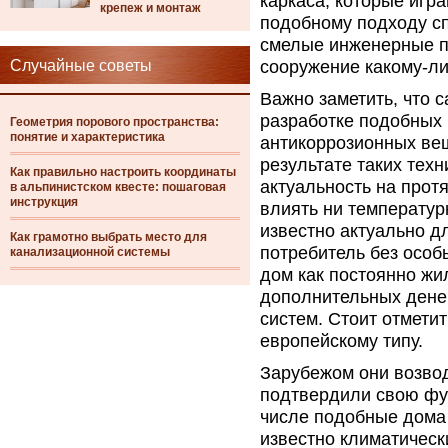
каркаса, которые игр
крепеж и монтаж
подобному подходу с
смелые инженерные пр
Случайные советы
сооружение какому-ли
Важно заметить, что 
разработке подобных 
Геометрия порового пространства:
понятие и характеристика
антикоррозионных вещ
результате таких тех
Как правильно настроить координаты
актуальность на прот
в альпинистском квесте: пошаговая
инструкция
влиять ни температур
известно актуально д
Как грамотно выбрать место для
потребитель без особ
канализационной системы
дом как постоянно жи
дополнительных дене
систем. Стоит отметит
европейскому типу.
Зарубежом они возвод
подтвердили свою фун
числе подобные дома 
известно климатическ