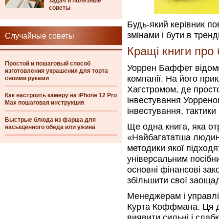
задач и полезные
советы
Будь-який керівник по
змінами і бути в тренд
Случайные советы
Кращі книги про 
Простой и пошаговый способ
Уоррен Баффет відомий
изготовления украшения для торта
компанії. На його при
своими руками
Хагстромом, де прост
Как настроить камеру на iPhone 12 Pro
інвестування Уорреном
Max пошаговая инструкция
інвестування, тактики 
Быстрые блюда из фарша для
Ще одна книга, яка о
насыщенного обеда или ужина
«Найбагататша людина
методики якої підходя
універсальним посібни
основні фінансові зак
збільшити свої заоща
Менеджерам і управлі
Курта Коффмана. Ця д
виявити сильні і слабк