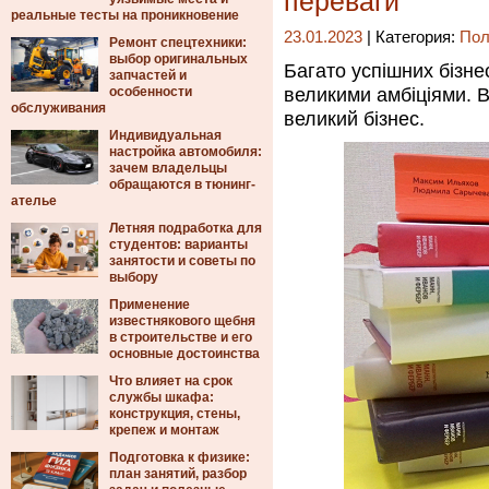
переваги
реальные тесты на проникновение
23.01.2023
| Категория:
Пол
Ремонт спецтехники:
выбор оригинальных
Багато успішних бізн
запчастей и
особенности
великими амбіціями. В
обслуживания
великий бізнес.
Индивидуальная
настройка автомобиля:
зачем владельцы
обращаются в тюнинг-
ателье
Летняя подработка для
студентов: варианты
занятости и советы по
выбору
Применение
известнякового щебня
в строительстве и его
основные достоинства
Что влияет на срок
службы шкафа:
конструкция, стены,
крепеж и монтаж
Подготовка к физике:
план занятий, разбор