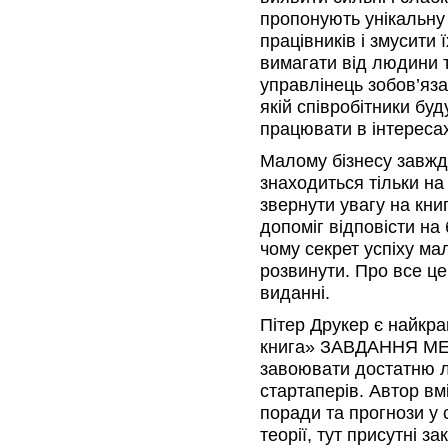
пропонують унікальну 
працівників і змусити 
вимагати від людини т
управлінець зобов’яза
якій співробітники бу
працювати в інтересах
Малому бізнесу завжди
знаходиться тільки на
звернути увагу на кни
допоміг відповісти на 
чому секрет успіху мал
розвинути. Про все ц
виданні.
Пітер Друкер є найкр
книга» ЗАВДАННЯ МЕ
завоювати достатню л
стартаперів. Автор вм
поради та прогнози у 
теорії, тут присутні з