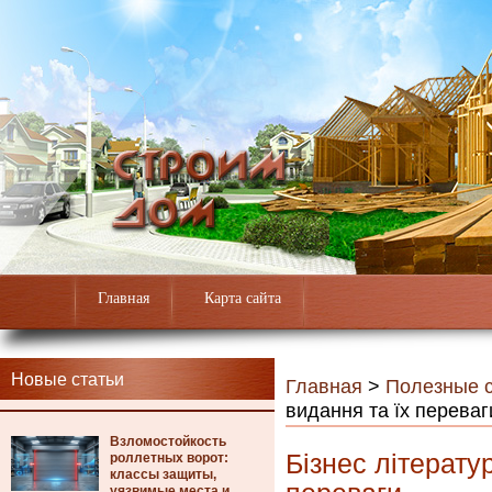
Главная
Карта сайта
Новые статьи
Главная
>
Полезные с
видання та їх переваг
Взломостойкость
Бізнес літерату
роллетных ворот:
классы защиты,
уязвимые места и