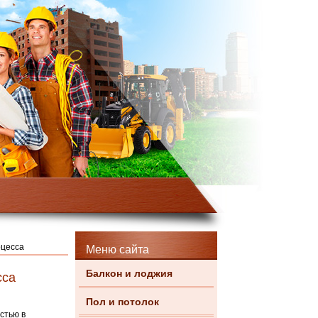
оцесса
Меню сайта
Балкон и лоджия
сса
Пол и потолок
стью в