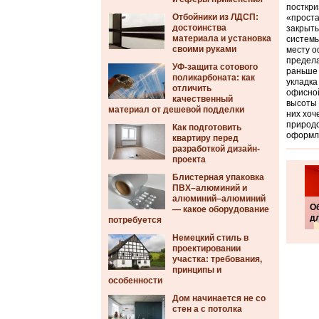
посткри
Отбойники из ЛДСП:
«проста
достоинства
закрыты
материала и установка
системы
своими руками
месту о
предела
УФ-защита сотового
раньше 
поликарбоната: как
укладка
отличить
офисной
качественный
высоты 
материал от дешевой подделки
них хоч
природо
Как подготовить
оформле
квартиру перед
разработкой дизайн-
проекта
Блистерная упаковка
ПВХ–алюминий и
алюминий–алюминий
О
— какое оборудование
д
потребуется
Немецкий стиль в
проектировании
участка: требования,
принципы и
особенности
Дом начинается не со
стен а с потолка