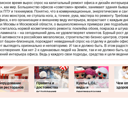
зисное время вырос спрос на капитальный ремонт офиса и дизайн интерьера
», как мир. Большинство офисов «советских» времён, занимают здания бывш
х ПТУ и техникумов. Понятно, что в коммуникационные, энергетические и са
 этих монстров, не ступала нога, а, точнее, рука, мастера по ремонту. Требов
фиса, к его организации и внешнему виду интерьера, возрастают с каждым днё
х Москвы и Московской области, о вышеизложенных примерах уже подзабываю
считалось нормой косметического ремонта: поклейка обоев, покраска и штука
 ламината – на сегодняшний день не удовлетворяет клиентов. Бурный рост д
 активности в российских мегаполисах, строительство бизнес-центров, стре
от башен-близнецов, порождает невиданный спрос на отделку и дизайн офис
ет выглядеть оригинально и неповторимо. И так и должно быть. В этом радост
сотворения. Как нет 2-х одинаковых людей на Земле, так и не должно быть 
ний интерьера офиса. Ведь у каждого свои подходы, средства и цели ведени
борудование
Правила и
Куклы L.O.L:
Чем оп
ля ресторанов
достоинства
виды и
здоро
вступления
рекомендации