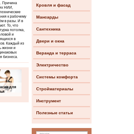
.
Причина
Кровля и фасад
их НИИ,
нтехнические
ания к рабочему
Мансарды
м в разы. И в
т. То, что
Сантехника
турка потолка,
еловой и
мящихся в
Двери и окна
ов. Каждый из
ь жизни и
одинаковых
Веранда и терраса
я бизнеса.
Электричество
Системы комфорта
асна для
Стройматериалы
вья
Инструмент
Полезные статьи