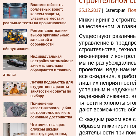
строительной 
Взломостойкость
роллетных ворот:
25.12.2017
| Категория:
Пол
классы защиты,
уязвимые места и
Инжиниринг в строите
реальные тесты на проникновение
качественном, а глав
Ремонт спецтехники:
выбор оригинальных
Существуют различны
запчастей и
управление в предпро
особенности
строительства, техно
обслуживания
инжениринг и контроль
Индивидуальная
настройка автомобиля:
мы не раз убеждались
зачем владельцы
проектом. Ведь нам н
обращаются в тюнинг-
ателье
все ожидания, а рабо
лишних неприятностей
Летняя подработка для
студентов: варианты
успешным и надежным
занятости и советы по
надежный инженер, ве
выбору
тягости и хлопоты эт
Применение
известнякового щебня
дают возможность обл
в строительстве и его
основные достоинства
С каждым разом все с
Что влияет на срок
образом инжиниринго
службы шкафа:
деятельности при пом
конструкция, стены,