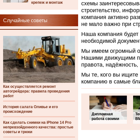
крепеж и монтаж
схемы заинтересовыва
строительство, инфор
компания активно раз
Случайные советы
не мало важно при ст
Наша компания будет 
необходимой докумен
Мы имеем огромный о
Нашими движущими пр
правота, надёжность, 
Мы те, кого вы ищите
компанию в самые бли
Как осуществляется ремонт
автогрейдера: правила проведения
работ
История салата Оливье и его
происхождение
Дипломная
Те
работа своими
BM
Как сделать снимки на iPhone 14 Pro
непревзойденного качества: простые
советы и трюки