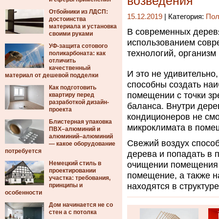
возведения
Отбойники из ЛДСП:
15.12.2019
| Категория:
Пол
достоинства
материала и установка
В современных дерев
своими руками
использованием совр
УФ-защита сотового
технологий, организм
поликарбоната: как
отличить
качественный
И это не удивительно
материал от дешевой подделки
способны создать на
Как подготовить
помещении с точки зр
квартиру перед
разработкой дизайн-
баланса. Внутри дере
проекта
кондиционеров не смо
Блистерная упаковка
микроклимата в поме
ПВХ–алюминий и
алюминий–алюминий
Свежий воздух спосо
— какое оборудование
потребуется
дерева и попадать в 
Немецкий стиль в
очищении помещения о
проектировании
помещение, а также 
участка: требования,
находятся в структуре
принципы и
особенности
Дом начинается не со
стен а с потолка