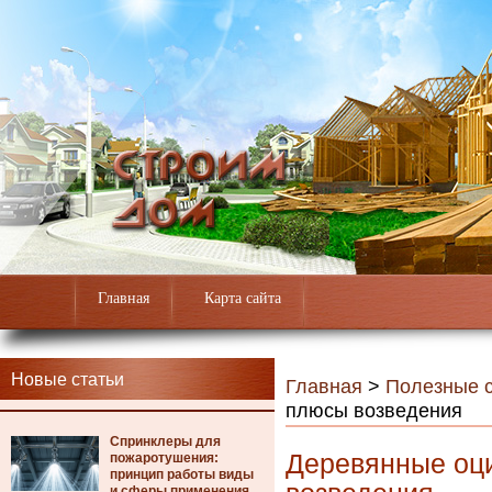
Главная
Карта сайта
Новые статьи
Главная
>
Полезные с
плюсы возведения
Спринклеры для
Деревянные оц
пожаротушения:
принцип работы виды
и сферы применения