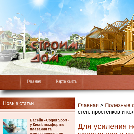
Главная
Карта сайта
Новые статьи
Главная
>
Полезные с
стен, простенков и ко
Басейн «Софія Sport»
Для усиления н
у Києві: комфортне
плавання та
оздоровлення для