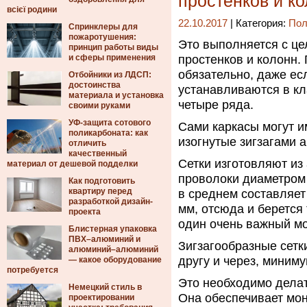
простенков и к
всієї родини
22.10.2017
| Категория:
Пол
Спринклеры для
пожаротушения:
Это выполняется с це
принцип работы виды
и сферы применения
простенков и колонн.
обязательно, даже есл
Отбойники из ЛДСП:
достоинства
устанавливаются в кл
материала и установка
четыре ряда.
своими руками
УФ-защита сотового
Сами каркасы могут и
поликарбоната: как
изогнутые зигзагами 
отличить
качественный
Сетки изготовляют из
материал от дешевой подделки
проволоки диаметром 
Как подготовить
квартиру перед
в среднем составляет
разработкой дизайн-
мм, отсюда и берется
проекта
один очень важный мо
Блистерная упаковка
ПВХ–алюминий и
Зигзагообразные сетк
алюминий–алюминий
другу и через, миниму
— какое оборудование
потребуется
Это необходимо делат
Немецкий стиль в
Она обеспечивает мон
проектировании