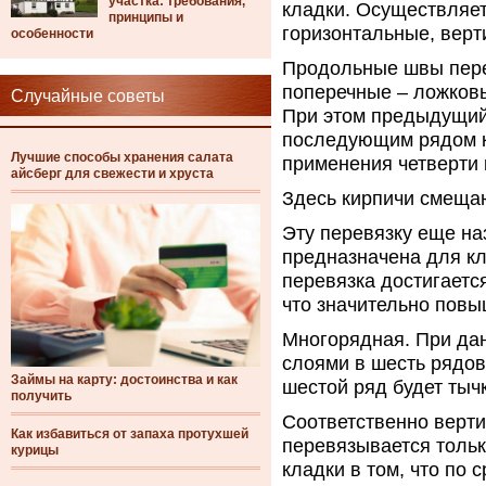
участка: требования,
кладки. Осуществляет
принципы и
горизонтальные, верт
особенности
Продольные швы пере
поперечные – ложковы
Случайные советы
При этом предыдущий
последующим рядом к
Лучшие способы хранения салата
применения четверти 
айсберг для свежести и хруста
Здесь кирпичи смещаю
Эту перевязку еще на
предназначена для кл
перевязка достигаетс
что значительно повы
Многорядная. При дан
слоями в шесть рядов
Займы на карту: достоинства и как
шестой ряд будет ты
получить
Соответственно верт
Как избавиться от запаха протухшей
перевязывается тольк
курицы
кладки в том, что по