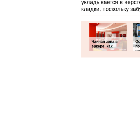
укладывается в верст
кладки, поскольку за
Чайная зона в
Ос
эркере: как
по
п