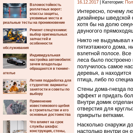
16.12.2017
| Категория:
Пол
Взломостойкость
роллетных ворот:
Интересно, почему лю
классы защиты,
дизайнеры шведской с
уязвимые места и
реальные тесты на проникновение
хотя бы на долю сек
Ремонт спецтехники:
двуногого прямоходя
выбор оригинальных
запчастей и
Никто не выдумывал к
особенности
пятиэтажного дома, ни
обслуживания
взлетной полосе. Все
Индивидуальная
леса было построено 
настройка автомобиля:
зачем владельцы
получилось самое нас
обращаются в тюнинг-
деревья, а находится 
ателье
птица, либо по специ
Летняя подработка для
студентов: варианты
Стены дома-гнезда по
занятости и советы по
выбору
эффект и придать бол
Применение
Внутри домик отдела
известнякового щебня
отверстия для круглы
в строительстве и его
прикрыты ветками.
основные достоинства
Что влияет на срок
Насколько снаружи д
службы шкафа:
настолько внутри он 
конструкция, стены,