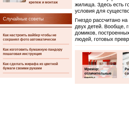
крепеж и монтаж
жилища. Здесь есть г
условия для существ
Случайные советы
Гнездо рассчитано на
двух детей. Вообще, г
домиков, построенных
Как настроить вайбер чтобы не
людей, готовых превр
сохранял фото автоматически
Как изготовить бумажную пандору
пошаговая инструкция
Как сделать жирафа из цветной
бумаги своими руками
Мрамор:
Ра
отличительные
со
черты,