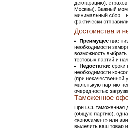
декларацию), страховк
Москвы). Важный моме
минимальный сбор – н
фактически отправили 
Достоинства и н
Преимущества:
низ
необходимости замора
возможность выбрать 
тестовых партий и н
Недостатки:
сроки 
необходимости консол
(при некачественной 
маленькую партию не
очередностью загрузк
Таможенное офо
При LCL таможенная д
(общую партию), одна
«коносамент» или ави
выделить ваш товар 