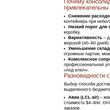
Почему консоли
привлекательны
Снижение расходо
контейнера при небол
Низкий порог для 
коробку.
Вариативность
– д
морской (40–60 дней),
Уменьшение склад
огромные партии, мож
Комплексное сопр
профессиональная уп
«под ключ».
Разновидности с
Выбор способа достав
выделенного бюджета
Авиа (LCL air)
– ма
стоимость $4–8/кг. О
заказов.