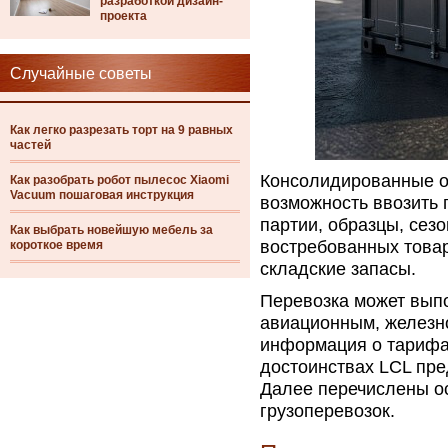
разработкой дизайн-
проекта
Случайные советы
Как легко разрезать торт на 9 равных
частей
Консолидированные от
Как разобрать робот пылесос Xiaomi
Vacuum пошаговая инструкция
возможность ввозить
партии, образцы, сез
Как выбрать новейшую мебель за
востребованных товар
короткое время
складские запасы.
Перевозка может вып
авиационным, железн
информация о тарифа
достоинствах LCL пр
Далее перечислены о
грузоперевозок.