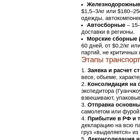
Железнодорожные
$1,5–3/кг или $180–25
одежды, автокомпоне
Автосборные
– 15–
доставки в регионы.
Морские сборные (
60 дней, от $0,2/кг и
партий, не критичных 
Этапы транспорт
Заявка и расчет с
весе, объеме, характе
Консолидация на с
экспедитора (Гуанчжоу
взвешивают, упаковыв
Отправка основны
самолетом или фурой
Прибытие в РФ и 
декларацию на всю па
груз «выделяется» из
Деконсолидация и