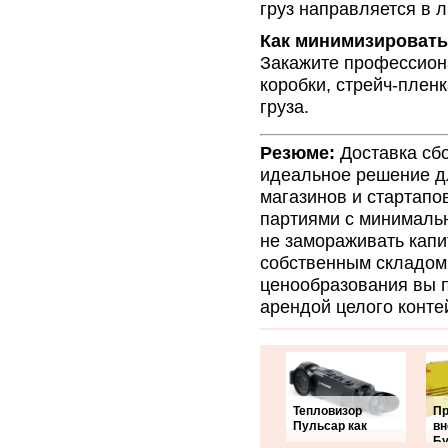
груз направляется в 
Как минимизировать
Закажите профессиона
коробки, стрейч-плен
груза.
Резюме:
Доставка сбо
идеальное решение дл
магазинов и стартапо
партиями с минимальн
не замораживать капи
собственным складом 
ценообразования вы 
арендой целого конте
Тепловизор
Пр
Пульсар как
вн
Бу