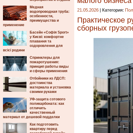
малого бизнеса
Медная
21.05.2026
| Категория:
Пол
водопроводная труба:
особенности,
Практическое р
преимущества и
применение
сборных грузоп
Басейн «Софія Sport»
у Києві: комфортне
плавання та
оздоровлення для
всієї родини
Спринклеры для
пожаротушения:
принцип работы виды
и сферы применения
Отбойники из ЛДСП:
достоинства
материала и установка
своими руками
УФ-защита сотового
поликарбоната: как
отличить
качественный
материал от дешевой подделки
Как подготовить
квартиру перед