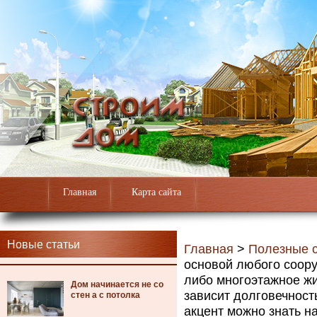
Главная
Карта сайта
Новые статьи
Главная
>
Полезные с
основой любого соору
либо многоэтажное жи
Дом начинается не со
зависит долговечност
стен а с потолка
акцент можно знать на