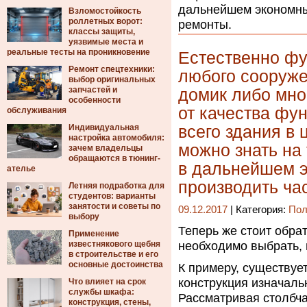
дальнейшем экономным
Взломостойкость
роллетных ворот:
ремонты.
классы защиты,
уязвимые места и
реальные тесты на проникновение
Естественно фу
Ремонт спецтехники:
любого сооруже
выбор оригинальных
запчастей и
домик либо мно
особенности
от качества фу
обслуживания
Индивидуальная
всего здания в 
настройка автомобиля:
можно знать на 
зачем владельцы
обращаются в тюнинг-
в дальнейшем э
ателье
производить ча
Летняя подработка для
студентов: варианты
занятости и советы по
09.12.2017
| Категория:
Пол
выбору
Теперь же стоит обра
Применение
известнякового щебня
необходимо выбрать, 
в строительстве и его
основные достоинства
К примеру, существуе
конструкция изначаль
Что влияет на срок
службы шкафа:
Рассматривая столбча
конструкция, стены,