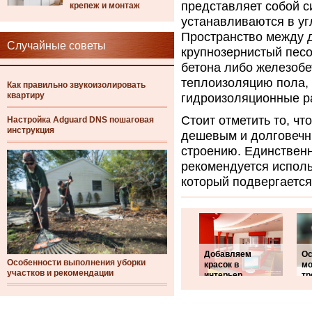
представляет собой с
крепеж и монтаж
устанавливаются в угл
Пространство между 
Случайные советы
крупнозернистый песо
бетона либо железобе
теплоизоляцию пола, 
Как правильно звукоизолировать
квартиру
гидроизоляционные р
Стоит отметить то, ч
Настройка Adguard DNS пошаговая
инструкция
дешевым и долговечн
строению. Единственн
рекомендуется исполь
который подвергается
Добавляем
Ос
Особенности выполнения уборки
красок в
мо
участков и рекомендации
интерьер
тр