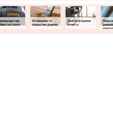
реимущества
Особенности
Для чего нужен
Перет
айма частного
покрытия дерева
отчет о
диван
микро