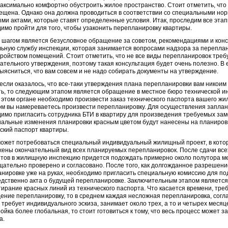
аксимально комфортно обустроить жилое пространство.
Стоит отметить, что
ещена. Однако она должна проводиться в соответствии со специальными но
ми актами, которые ставят определенные условия. Итак, проследим все этап
имо пройти для того, чтобы узаконить перепланировку квартиры.
шагом является безусловное обращение за советом, рекомендациями и конс
ьную службу инспекции, которая занимается вопросами надзора за перепла
ройством помещений. Стоит отметить, что не все виды перепланировок треб
ательного утверждения, поэтому такая консультация будет очень полезно. В 
ыясниться, что вам совсем и не надо собирать документы на утверждение.
если оказалось, что все-таки утверждения плана перепланировки вам никоим
ь, то следующим этапом является обращение в местное бюро технической и
В этом органе необходимо произвести заказ технического паспорта вашего ж
ом вы намереваетесь произвести перепланировку. Для осуществления запла
имо пригласить сотрудника БТИ в квартиру для произведения требуемых зам
альные изменения планировки красным цветом будут нанесены на планиров
ский паспорт квартиры.
ожет потребоваться специальный индивидуальный жилищный проект, в кото
ены окончательный вид всех планируемых перепланировок. После сдачи вс
тов в жилищную инспекцию придется подождать примерно около полутора ме
щательно проверено и согласовано. После того, как долгожданное разрешени
нировке уже на руках, необходимо пригласить специальную комиссию для п
дственно акта о будущей перепланировке. Заключительным этапом является
тирание красных линий из технического паспорта. Что касается времени, тре
ение перепланировку, то в среднем каждая несложная перепланировка, согл
 требует индивидуального эскиза, занимает около трех, а то и четырех месяц
ойка более глобальная, то стоит готовиться к тому, что весь процесс может з
а.