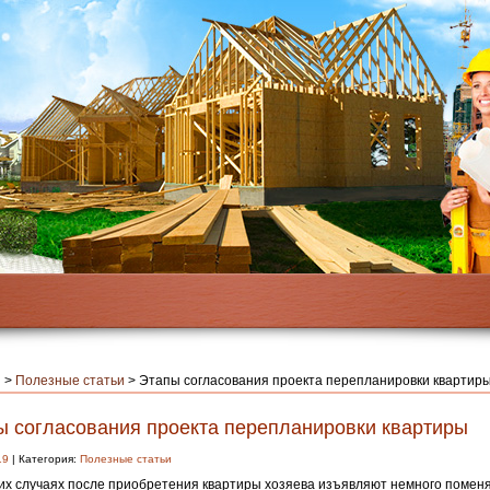
я
>
Полезные статьи
>
Этапы согласования проекта перепланировки квартир
ы согласования проекта перепланировки квартиры
19
| Категория:
Полезные статьи
их случаях после приобретения квартиры хозяева изъявляют немного поменя