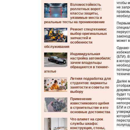
чтобы м
Взломостойкость
не запр
роллетных ворот:
правовы
классы защиты,
необход
уязвимые места и
реальные тесты на проникновение
Первым 
специал
Ремонт спецтехники:
переуст
выбор оригинальных
законод
запчастей и
может в
особенности
обслуживания
Однако 
избежат
Индивидуальная
(БТИ). 
настройка автомобиля:
в котор
зачем владельцы
необход
обращаются в тюнинг-
потенци
ателье
техниче
Летняя подработка для
Далее м
студентов: варианты
отображ
занятости и советы по
докумен
выбору
будет т
перепла
Применение
непосре
известнякового щебня
БТИ и с
в строительстве и его
утвержд
основные достоинства
которой
Что влияет на срок
перестр
службы шкафа:
полугод
конструкция, стены,