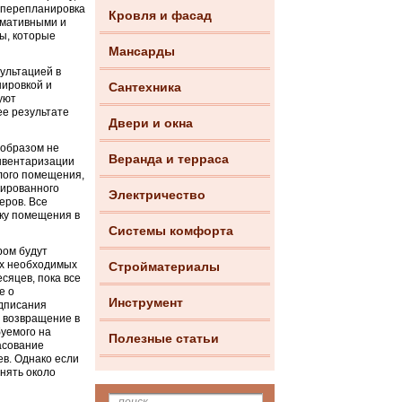
 перепланировка
Кровля и фасад
рмативными и
ы, которые
Мансарды
ультацией в
нировкой и
Сантехника
уют
ее результате
Двери и окна
 образом не
Веранда и терраса
нвентаризации
илого помещения,
нированного
Электричество
еров. Все
ку помещения в
Системы комфорта
ром будут
ех необходимых
Стройматериалы
сяцев, пока все
е о
Инструмент
одписания
 возвращение в
буемого на
Полезные статьи
асование
ев. Однако если
анять около