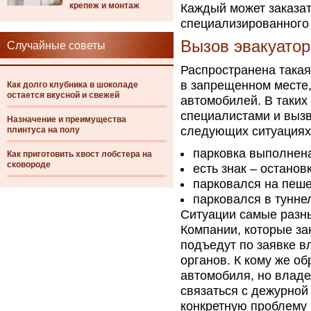
крепеж и монтаж
Каждый может заказат
специализированного
Вызов эвакуатор
Случайные советы
Распространена такая
в запрещенном месте,
Как долго клубника в шоколаде
остается вкусной и свежей
автомобилей. В таких
специалистами и вызв
Назначение и преимущества
следующих ситуациях
плинтуса на полу
парковка выполнена
Как приготовить хвост лобстера на
сковороде
есть знак – останов
парковался на пеш
парковался в туннел
Ситуации самые разны
Компании, которые за
подъедут по заявке в
органов. К кому же об
автомобиля, но владе
связаться с дежурной
конкретную проблему и