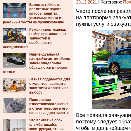
23.12.2021
| Категория:
Пол
Взломостойкость
роллетных ворот:
Часто после неправи
классы защиты,
на платформе эвакуат
уязвимые места и
реальные тесты на проникновение
нужны услуги эвакуат
Ремонт спецтехники:
выбор оригинальных
запчастей и
особенности
обслуживания
Индивидуальная
настройка автомобиля:
зачем владельцы
обращаются в тюнинг-
ателье
Летняя подработка для
студентов: варианты
занятости и советы по
выбору
Применение
известнякового щебня
в строительстве и его
основные достоинства
Все правила эвакуаци
Что влияет на срок
поэтому следует обра
службы шкафа:
чтобы в дальнейшем н
конструкция, стены,