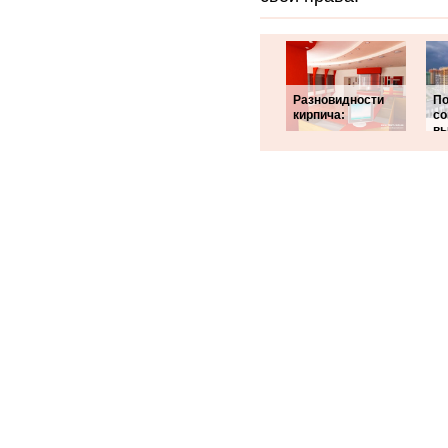
Разновидности
П
кирпича:
со
вы