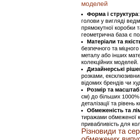
моделей
Форма і структура
голови у вигляді ведм
прямокутної коробки 
геометрична база є по
Матеріали та якіст
безпечного та міцного
металу або інших мат
колекційних моделей.
Дизайнерські ріше
розками, ексклюзивн
відомих брендів чи ху
Розмір та масштаб
см) до більших 1000% 
деталізації та рівень к
Обмеженість та лім
тиражами обмеженої кі
привабливість для кол
Різновиди та сер
обмежених випус