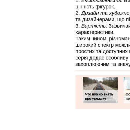
Ексклюзивність
: В
цінність фігурок.
Дизайн та художн
та дизайнерами, що пі
Вартість
: Зазвича
характеристики.
Таким чином, різномані
широкий спектр можли
простих та доступних 
серія додає особливу 
захоплюючим та знач
Что нужно знать
Ос
про укладку
пр