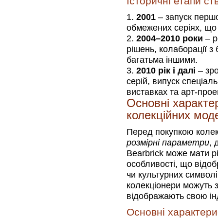
Історичні етапи ст
2001
– запуск першої
обмежених серіях, що
2004–2010 роки
– р
рішень, колаборації з 
багатьма іншими.
2010 рік і далі
– зро
серій, випуск спеціаль
виставках та арт-прое
Основні характе
колекційних моде
Перед покупкою колек
розмірні параметри
, 
Bearbrick може мати рі
особливості, що відоб
чи культурних символі
колекціонери можуть з
відображають свою інд
Основні характери