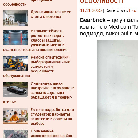
особливості
особенности
11.11.2025
| Категория:
Пол
Дом начинается не со
стен а с потолка
Bearbrick
– це унікаль
компанією Medicom To
Взломостойкость
ведмедя, виконані в м
роллетных ворот:
классы защиты,
уязвимые места и
реальные тесты на проникновение
Ремонт спецтехники:
выбор оригинальных
запчастей и
особенности
обслуживания
Индивидуальная
настройка автомобиля:
зачем владельцы
обращаются в тюнинг-
ателье
Летняя подработка для
студентов: варианты
занятости и советы по
выбору
Применение
известнякового щебня