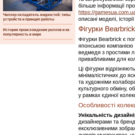
більше інформації про
https://gamesua.com.ua/
Чиллер охладитель жидкостей: типы
описані моделі, історі
устройств и принцип работы
Фігурки Bearbrick
История происхождения роллов и их
популярность в мире
Фігурки Bearbrick є п
японською компанією 
ведмедя з простими лі
привабливими для коле
Ці фігурки відрізняють
мінімалістичних до я
та художніми колабор
культурного обміну, о
у рамках єдиної колек
Особливості колекц
Унікальність дизайні
дизайнерами та бренд
ексклюзивними зобра