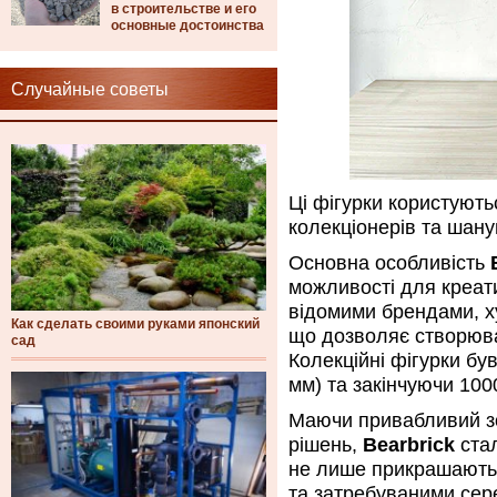
в строительстве и его
основные достоинства
Случайные советы
Ці фігурки користуют
колекціонерів та шану
Основна особливість
можливості для креат
відомими брендами, 
Как сделать своими руками японский
що дозволяє створюват
сад
Колекційні фігурки бу
мм) та закінчуючи 100
Маючи привабливий зов
рішень,
Bearbrick
стал
не лише прикрашають і
та затребуваними сере