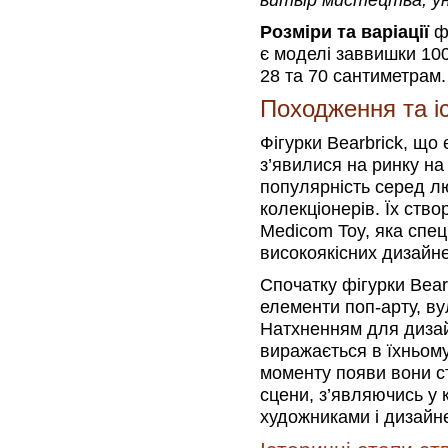
витвір мистецтва, уні
Розміри та варіації
фі
є моделі заввишки 10
28 та 70 сантиметрам.
Походження та іс
Фігурки Bearbrick, щ
з’явилися на ринку на
популярність серед л
колекціонерів. Їх ств
Medicom Toy, яка спец
високоякісних дизайне
Спочатку фігурки Bear
елементи поп-арту, ву
Натхненням для диза
виражається в їхньому
моменту появи вони с
сцени, з’являючись у
художниками і дизайн