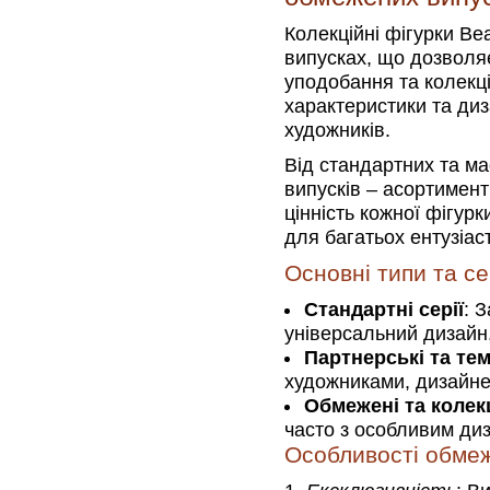
Колекційні фігурки Bea
випусках, що дозволя
уподобання та колекцій
характеристики та диз
художників.
Від стандартних та м
випусків – асортимен
цінність кожної фігур
для багатьох ентузіаст
Основні типи та се
Стандартні серії
: 
універсальний дизайн,
Партнерські та тем
художниками, дизайнер
Обмежені та колекц
часто з особливим диз
Особливості обмеж