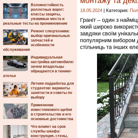
монтажу та дек
Взломостойкость
роллетных ворот:
18.05.2024
| Категория:
Пол
классы защиты,
уязвимые места и
Граніт – один з наймі
реальные тесты на проникновение
який широко використо
Ремонт спецтехники:
завдяки своїм унікал
выбор оригинальных
популярним вибором д
запчастей и
особенности
стільниць та інших ел
обслуживания
Индивидуальная
настройка автомобиля:
зачем владельцы
обращаются в тюнинг-
ателье
Летняя подработка для
студентов: варианты
занятости и советы по
выбору
Применение
известнякового щебня
в строительстве и его
основные достоинства
Что влияет на срок
службы шкафа:
конструкция, стены,