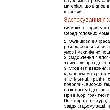
настільки затребувани
матеріал, що відпові
широкий.
Застосування гра
Ви можете користуват
Серед головних момен
Облицювання фасаді
респектабельний вигл
умов і механічних по
Оздоблення підлоги
з високою прохідністю,
Сходи і підвіконня. 
ідеальним матеріалом 
Стільниці. Гранітні 
подряпин, високих тем
практичним і довговіч
При виборі гранітної 
Це колір та текстура, 
Завдяки цьому ваші ін