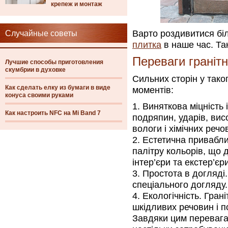
крепеж и монтаж
Варто роздивитися бі
Случайные советы
плитка
в наше час. Та
Переваги гранітн
Лучшие способы приготовления
скумбрии в духовке
Сильних сторін у так
Как сделать елку из бумаги в виде
моментів:
конуса своими руками
Виняткова міцність і
Как настроить NFC на Mi Band 7
подряпин, ударів, вис
вологи і хімічних речо
Естетична приваблив
палітру кольорів, що 
інтер’єри та екстер’єри
Простота в догляді.
спеціального догляду.
Екологічність. Гран
шкідливих речовин і п
Завдяки цим перевага