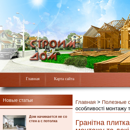
Главная
Карта сайта
Новые статьи
Главная
>
Полезные с
особливості монтажу т
Дом начинается не со
Гранітна плитка
стен а с потолка