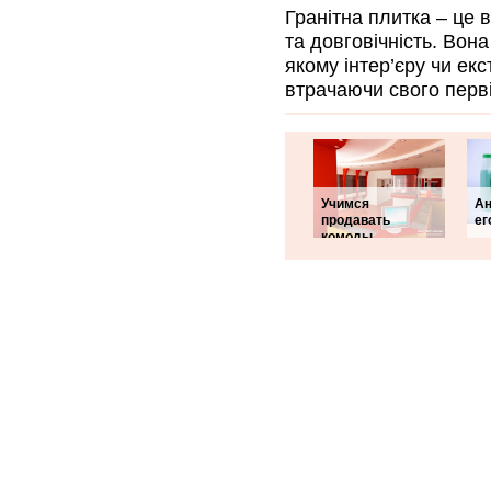
Гранітна плитка – це в
та довговічність. Вон
якому інтер’єру чи екс
втрачаючи свого перв
Учимся
Ан
продавать
ег
комоды