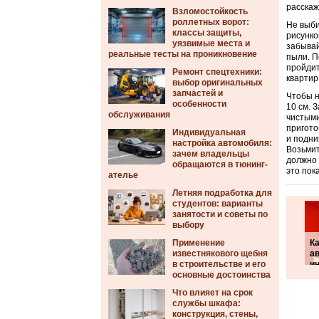
расскаж
Взломостойкость
роллетных ворот:
Не выби
классы защиты,
рисунко
уязвимые места и
забывай
реальные тесты на проникновение
пыли. П
пройдит
Ремонт спецтехники:
квартир
выбор оригинальных
запчастей и
Чтобы н
особенности
10 см. 
обслуживания
чистыми
пригото
Индивидуальная
и подни
настройка автомобиля:
Возьмит
зачем владельцы
должно 
обращаются в тюнинг-
это пок
ателье
Летняя подработка для
студентов: варианты
занятости и советы по
выбору
Применение
К
известнякового щебня
а
в строительстве и его
и
основные достоинства
Что влияет на срок
службы шкафа:
конструкция, стены,