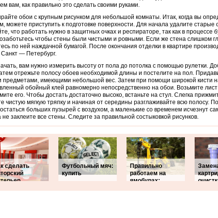
ем вам, как правильно это сделать своими руками.
райте обои с крупным рисунком для небольшой комнаты. Итак, когда вы опре
м, можете приступить к подготовке поверхности. Для начала удалите старые 
те, что работать нужно в защитных очках и респираторе, так как в процессе 
озаботьтесь чтобы стены были чистыми и ровными. Если же стена слишком гл
есь по ней наждачной бумагой. После окончания отделки в квартире произво
 Санкт — Петербург.
ачать, вам нужно измерить высоту от пола до потолка с помощью рулетки. До
Затем отрежьте полосу обоев необходимой длины и постелите на пол. Придав
 предметами, имеющими небольшой вес. Затем при помощи широкой кисти 
вленный обойный клей равномерно непосредственно на обои. Возьмите лист 
мите его. Чтобы достать достаточно высоко, встаньте на стул. Слегка прижми
е чистую мягкую тряпку и начиная от середины разглаживайте всю полосу. П
остаться больших пузырей с воздухом, а маленькие со временем исчезнут са
а не заклеите все стены. Следите за правильной состыковкой рисунков.
ак сделать
Футбольный мяч:
Правильно
Замен
вторский
купить
работаем на
картр
нтерьер
ямобурах:
очистк