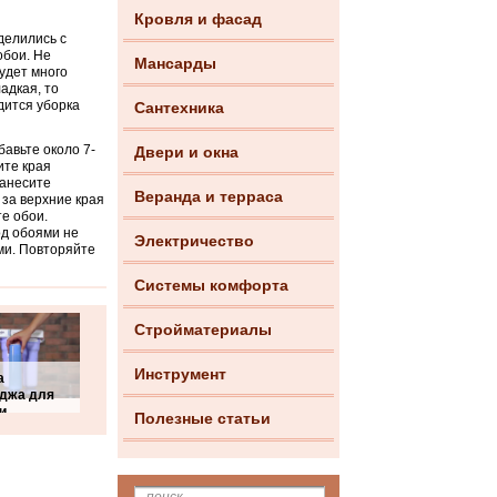
Кровля и фасад
делились с
обои. Не
Мансарды
будет много
адкая, то
дится уборка
Сантехника
бавьте около 7-
Двери и окна
ите края
нанесите
Веранда и терраса
за верхние края
те обои.
од обоями не
Электричество
ми. Повторяйте
Системы комфорта
Стройматериалы
Инструмент
а
иджа для
и
Полезные статьи