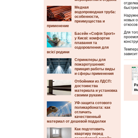
отделка
Медная
быстрее
водопроводная труба:
Наружны
особенности,
новых о
преимущества и
откосов
применение
Для тог
Басейн «Софія Sport»
проемом
у Києві: комфортне
констру
плавання та
оздоровлення для
Темпера
всієї родини
зависит
Спринклеры для
пожаротушения:
принцип работы виды
и сферы применения
Отбойники из ЛДСП:
Р
достоинства
в
материала и установка
своими руками
УФ-защита сотового
поликарбоната: как
отличить
качественный
материал от дешевой подделки
Как подготовить
квартиру перед