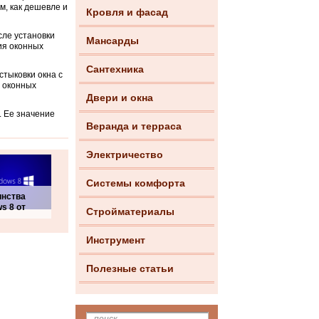
м, как дешевле и
Кровля и фасад
сле установки
Мансарды
ия оконных
Сантехника
стыковки окна с
ж оконных
Двери и окна
. Ее значение
Веранда и терраса
Электричество
Системы комфорта
инства
s 8 от
Стройматериалы
Инструмент
Полезные статьи