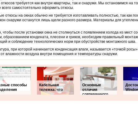
 откосов требуется как внутри квартиры, так и снаружи.
Мы остановимся на то
 всего самостоятельно оформить откосы.
е откосы на окнах обычно не требуется изготавливать полностью, так как по
кон снаружи останутся лишь щели разного размера. Материалы для утеплен
о, чтобы после установки окна не столкнуться с появлением холода из мест со
, образованием кондената, плесени и гриков, необходим правильный монта
кций и соблюдение технологических норм при обустройстве монтажного шва.
тура, при которой начинается конденсация влаги, называется «точкой росы»
 от влажности воздуха внутри помещения и температуры снаружи.
азные способы
Кабельная
Основные
Досто
ыделения
тележка: что
отличия
Window
современного