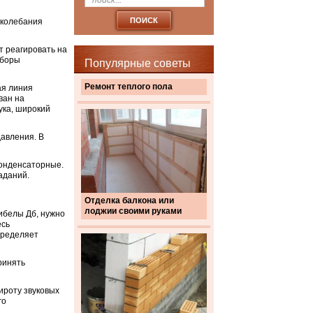
 колебания
т реагировать на
иборы
Популярные советы
Ремонт теплого пола
ая линия
ван на
ука, широкий
давления. В
конденсаторные.
аданий.
Отделка балкона или
лоджии своими руками
ибелы Дб, нужно
есь
пределяет
ринять
ироту звуковых
го