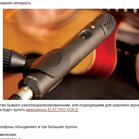
ования аппарата.
тва бывают узкоспециализированными, или подходящими для широкого круга
 будет купить
микрофоны ELECTRO-VOICE
.
рофоны объединяют в три большие группы:
мические;