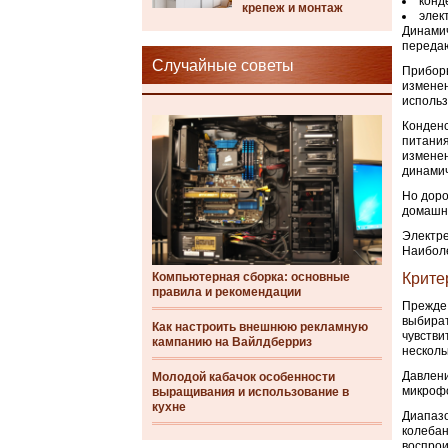
конд
крепеж и монтаж
элек
Динамич
передаю
Случайные советы
Приборы
изменен
использ
Конденс
питания
изменен
динамич
Но доро
домашни
Электре
Наиболе
Компьютерная сборка: основные
Крите
правила и рекомендации
Прежде 
выбират
Как настроить внешнюю рекламную
чувстви
кампанию на Вайлдберриз
несколь
Давлени
Молодой кабачок особенности
микрофо
выращивания и использование в
кухне
Диапазо
колебан
воспрои