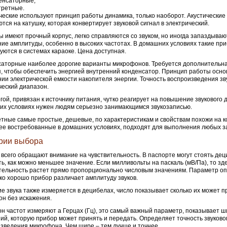
енсаторные;
третные.
еские используют принцип работы динамика, только наоборот. Акустические
тся на катушку, которая конвертирует звуковой сигнал в электрический.
 имеют прочный корпус, легко справляются со звуком, но иногда запаздываю
ие амплитуды, особенно в высоких частотах. В домашних условиях такие пр
уются в системах караоке. Цена доступная.
аторные наиболее дорогие варианты микрофонов. Требуется дополнительн
, чтобы обеспечить энергией внутренний конденсатор. Принцип работы осно
ии электрической емкости накопителя энергии. Точность воспроизведения зв
еский диапазон.
гой, привязан к источнику питания, чутко реагирует на повышение звукового 
х условиях нужен людям серьезно занимающимся звукозаписью.
тные самые простые, дешевые, по характеристикам и свойствам похожи на 
е востребованные в домашних условиях, подходят для выполнения любых з
рии выбора
всего обращают внимание на чувствительность. В паспорте могут стоять дец
ь, как можно меньшее значение. Если милливольты на паскаль (мВ/Па), то зд
тельность растет прямо пропорционально числовым значениям. Параметр о
ко хорошо прибор различает амплитуду звуков.
е звука также измеряется в децибелах, число показывает сколько их может п
н без искажения.
н частот измеряют а Герцах (Гц), это самый важный параметр, показывает ш
ий, которую прибор может принять и передать. Определяет точность звуково
зведения микрофона. Чем шире – тем лучше и точнее.