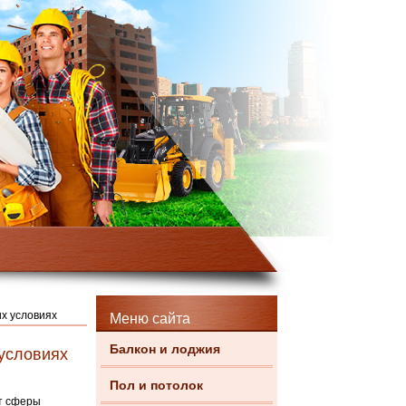
х условиях
Меню сайта
Балкон и лоджия
условиях
Пол и потолок
т сферы