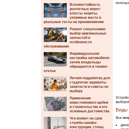
использ
Взломостойкость
роллетных ворот:
классы защиты,
уязвимые места и
реальные тесты на проникновение
Ремонт спецтехники:
выбор оригинальных
запчастей и
особенности
обслуживания
Индивидуальная
настройка автомобиля:
зачем владельцы
обращаются в тюнинг-
ателье
Летняя подработка для
студентов: варианты
занятости и советы по
выбору
Устройс
Применение
выбором
известнякового щебня
в строительстве и его
Виды
основные достоинства
Все мик
Что влияет на срок
службы шкафа:
дина
конструкция, стены,