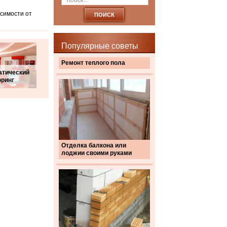
исимости от
Популярные советы
Ремонт теплого пола
атический
оринг
Отделка балкона или
лоджии своими руками