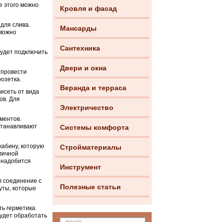
е этого можно
Кровля и фасад
 для слива.
Мансарды
 можно
Сантехника
будет подключить
Двери и окна
 провести
озетка.
Веранда и терраса
исеть от вида
ов. Для
Электричество
ментов.
станавливают
Системы комфорта
кабину, которую
Стройматериалы
личной
понадобится
Инструмент
л соединение с
Полезные статьи
муты, которые
ть герметика.
будет обработать