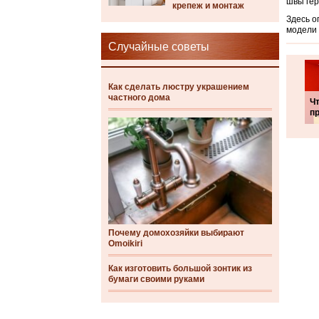
швы гер
крепеж и монтаж
Здесь о
модели 
Случайные советы
Как сделать люстру украшением
частного дома
Ч
п
Почему домохозяйки выбирают
Omoikiri
Как изготовить большой зонтик из
бумаги своими руками