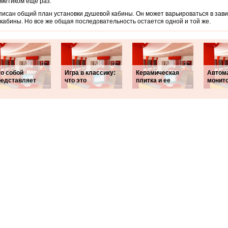
метиком еще раз.
писан общий план установки душевой кабины. Он может варьироваться в зав
кабины. Но все же общая последовательность остается одной и той же.
то собой
Игра в классику:
Керамическая
Автом
редставляет
что это
плитка и ее
монит