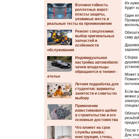
Их нужн
Взломостойкость
будет н
роллетных ворот:
классы защиты,
Один ег
уязвимые места и
Проверь
реальные тесты на проникновение
восполь
Ремонт спецтехники:
Обязате
выбор оригинальных
саму ду
запчастей и
Душевой
особенности
заранее
обслуживания
Сборка 
Индивидуальная
душевой
настройка автомобиля:
установ
зачем владельцы
обращаются в тюнинг-
Может в
ателье
Помните
потолок
Летняя подработка для
студентов: варианты
Если вы
занятости и советы по
можно у
выбору
электро
специал
Применение
известнякового щебня
Обязате
в строительстве и его
резьбой
основные достоинства
предост
Что влияет на срок
После т
службы шкафа:
Для это
конструкция, стены,