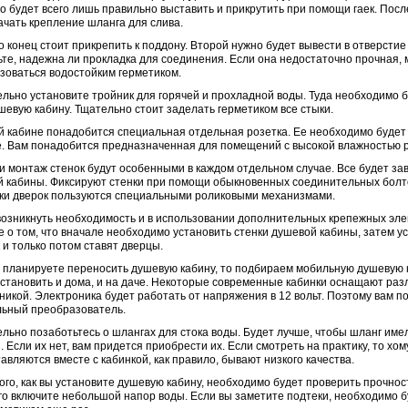
о будет всего лишь правильно выставить и прикрутить при помощи гаек. Посл
ачать крепление шланга для слива.
о конец стоит прикрепить к поддону. Второй нужно будет вывести в отверстие
те, надежна ли прокладка для соединения. Если она недостаточно прочная,
зоваться водостойким герметиком.
льно установите тройник для горячей и прохладной воды. Туда необходимо 
шевую кабину. Тщательно стоит заделать герметиком все стыки.
 кабине понадобится специальная отдельная розетка. Ее необходимо будет
. Вам понадобится предназначенная для помещений с высокой влажностью р
и монтаж стенок будут особенными в каждом отдельном случае. Все будет зав
 кабины. Фиксируют стенки при помощи обыкновенных соединительных болт
ки дверок пользуются специальными роликовыми механизмами.
озникнуть необходимость и в использовании дополнительных крепежных эле
 о том, что вначале необходимо установить стенки душевой кабины, затем у
 и только потом ставят дверцы.
 планируете переносить душевую кабину, то подбираем мобильную душевую 
становить и дома, и на даче. Некоторые современные кабинки оснащают раз
никой. Электроника будет работать от напряжения в 12 вольт. Поэтому вам 
ьный преобразователь.
льно позаботьтесь о шлангах для стока воды. Будет лучше, чтобы шланг име
. Если их нет, вам придется приобрести их. Если смотреть на практику, то хо
авляются вместе с кабинкой, как правило, бывают низкого качества.
ого, как вы установите душевую кабину, необходимо будет проверить прочнос
го включите небольшой напор воды. Если вы заметите подтеки, необходимо 