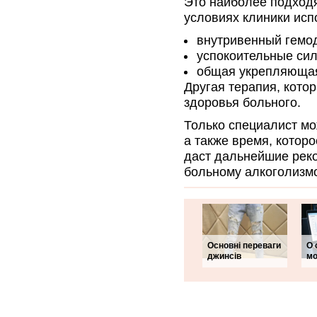
Это наиболее подход
условиях клиники ис
внутривенный гемод
успокоительные сил
общая укрепляющая
Другая терапия, кото
здоровья больного.
Только специалист мо
а также время, которо
даст дальнейшие реко
больному алкоголизм
Основні переваги
О 
джинсів
мо