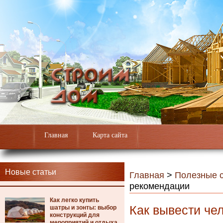
Главная
Карта сайта
Новые статьи
Главная
>
Полезные с
рекомендации
Как легко купить
Как вывести че
шатры и зонты: выбор
конструкций для
мероприятий и отдыха