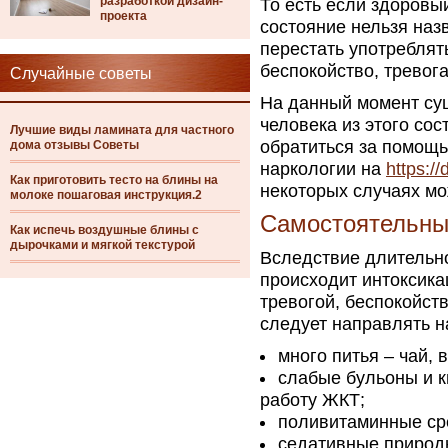
разработкой дизайн-
То есть если здоровый
проекта
состояние нельзя наз
перестать употреблят
беспокойство, тревога
Случайные советы
На данный момент су
человека из этого со
Лучшие виды ламината для частного
обратиться за помощь
дома отзывы Советы
наркологии на
https://
Как приготовить тесто на блины на
некоторых случаях мо
молоке пошаговая инструкция.2
Самостоятельны
Как испечь воздушные блины с
дырочками и мягкой текстурой
Вследствие длительно
происходит интоксика
тревогой, беспокойст
следует направлять н
много питья – чай, в
слабые бульоны и к
работу ЖКТ;
поливитаминные сре
седативные природн