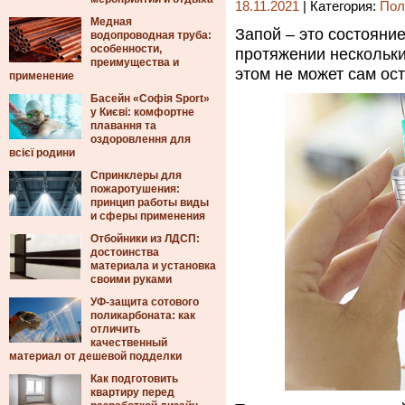
18.11.2021
| Категория:
Пол
Медная
Запой – это состояние
водопроводная труба:
особенности,
протяжении нескольки
преимущества и
этом не может сам ос
применение
Басейн «Софія Sport»
у Києві: комфортне
плавання та
оздоровлення для
всієї родини
Спринклеры для
пожаротушения:
принцип работы виды
и сферы применения
Отбойники из ЛДСП:
достоинства
материала и установка
своими руками
УФ-защита сотового
поликарбоната: как
отличить
качественный
материал от дешевой подделки
Как подготовить
квартиру перед