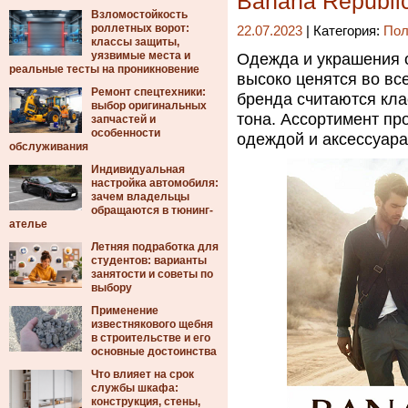
Banana Republi
Взломостойкость
роллетных ворот:
22.07.2023
| Категория:
Пол
классы защиты,
уязвимые места и
Одежда и украшения о
реальные тесты на проникновение
высоко ценятся во вс
Ремонт спецтехники:
бренда считаются кла
выбор оригинальных
тона. Ассортимент пр
запчастей и
особенности
одеждой и аксессуара
обслуживания
Индивидуальная
настройка автомобиля:
зачем владельцы
обращаются в тюнинг-
ателье
Летняя подработка для
студентов: варианты
занятости и советы по
выбору
Применение
известнякового щебня
в строительстве и его
основные достоинства
Что влияет на срок
службы шкафа:
конструкция, стены,