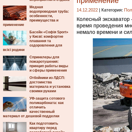
применение
Медная
14.12.2022
| Категория:
Пол
водопроводная труба:
особенности,
Колесный экскаватор 
преимущества и
применение
время проведения мно
немало времени и сил,
Басейн «Софія Sport»
у Києві: комфортне
плавання та
оздоровлення для
всієї родини
Спринклеры для
пожаротушения:
принцип работы виды
и сферы применения
Отбойники из ЛДСП:
достоинства
материала и установка
своими руками
УФ-защита сотового
поликарбоната: как
отличить
качественный
материал от дешевой подделки
Как подготовить
квартиру перед