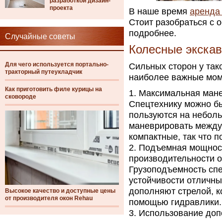
разработкой дизайн-
проекта
В наше время
аренда
Стоит разобраться с 
подробнее.
Случайные советы
Колесные экскав
Для чего используется портально-
Сильных сторон у так
тракторный путеукладчик
наиболее важные мом
Как приготовить филе курицы на
Максимальная мане
сковороде
Спецтехнику можно б
пользуются на неболь
маневрировать между
компактные, так что п
Подъемная мощност
производительности 
Грузоподъемность спе
устойчивости отличны
дополняют стрелой, ко
Высокое качество и доступные цены
от производителя окон Rehau
помощью гидравлики.
Использование доп