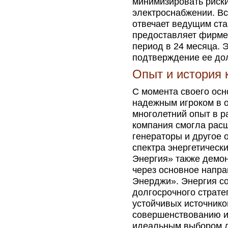
минимизировать риски
электроснабжении. В
отвечает ведущим ста
предоставляет фирме
период в 24 месяца. 
подтверждение ее дол
Опыт и история 
С момента своего осн
надежным игроком в о
многолетний опыт в р
компания смогла расш
генераторы и другое 
спектра энергетическ
Энергия» также демон
через основное напра
Энерджи». Энергия со
долгосрочного страте
устойчивых источнико
совершенствованию и 
идеальным выбором дл