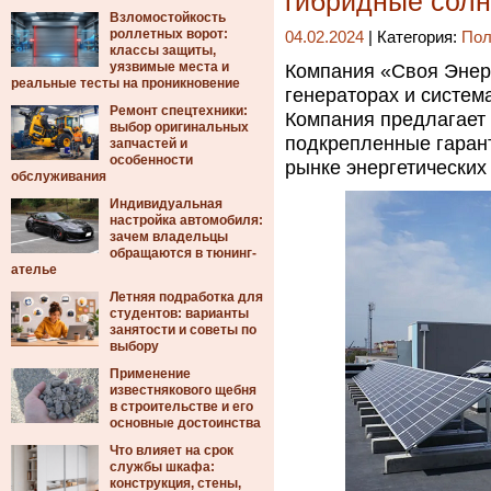
гибридные солн
Взломостойкость
роллетных ворот:
04.02.2024
| Категория:
Пол
классы защиты,
уязвимые места и
Компания «Своя Энер
реальные тесты на проникновение
генераторах и систем
Ремонт спецтехники:
Компания предлагает
выбор оригинальных
подкрепленные гаран
запчастей и
особенности
рынке энергетических
обслуживания
Индивидуальная
настройка автомобиля:
зачем владельцы
обращаются в тюнинг-
ателье
Летняя подработка для
студентов: варианты
занятости и советы по
выбору
Применение
известнякового щебня
в строительстве и его
основные достоинства
Что влияет на срок
службы шкафа:
конструкция, стены,