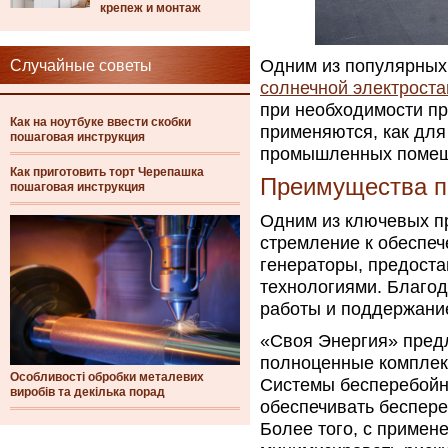
крепеж и монтаж
Одним из популярных
Случайные советы
солнечной электрост
при необходимости пр
Как на ноутбуке ввести скобки
применяются, как для
пошаговая инструкция
промышленных помещ
Как приготовить торт Черепашка
Преимущества п
пошаговая инструкция
Одним из ключевых п
стремление к обеспе
генераторы, предост
технологиями. Благод
работы и поддержани
«Своя Энергия» предл
полноценные комплек
Особливості обробки металевих
Системы бесперебойн
виробів та декілька порад
обеспечивать беспере
Более того, с примен