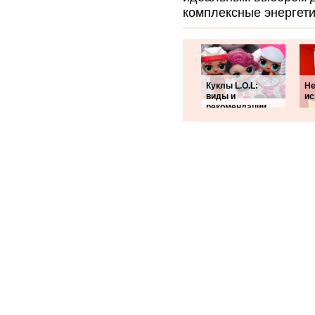
комплексные энергети
Куклы L.O.L:
Не
виды и
ис
рекомендации