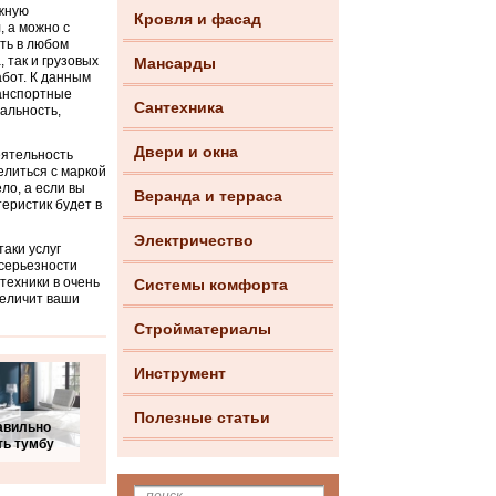
жную
Кровля и фасад
, а можно с
ть в любом
 так и грузовых
Мансарды
бот. К данным
ранспортные
Сантехника
сальность,
Двери и окна
еятельность
елиться с маркой
ело, а если вы
Веранда и терраса
еристик будет в
Электричество
таки услуг
 серьезности
техники в очень
Системы комфорта
величит ваши
Стройматериалы
Инструмент
Полезные статьи
авильно
ть тумбу