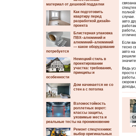
связана
материал от дешевой подделки
спецтех
Как подготовить
полной 
квартиру перед
случае.
разработкой дизайн-
авто др
проекта
работам
работы,
Блистерная упаковка
отлично
ПВХ–алюминий и
алюминий–алюминий
Если ва
— какое оборудование
тесно с
потребуется
авто на
решили 
Немецкий стиль в
значите
проектировании
участка: требования,
Ведь ус
принципы и
просто 
особенности
работы.
скором 
Дом начинается не со
доходы,
стен а с потолка
Взломостойкость
роллетных ворот:
классы защиты,
уязвимые места и
С
реальные тесты на проникновение
з
с
Ремонт спецтехники:
выбор оригинальных