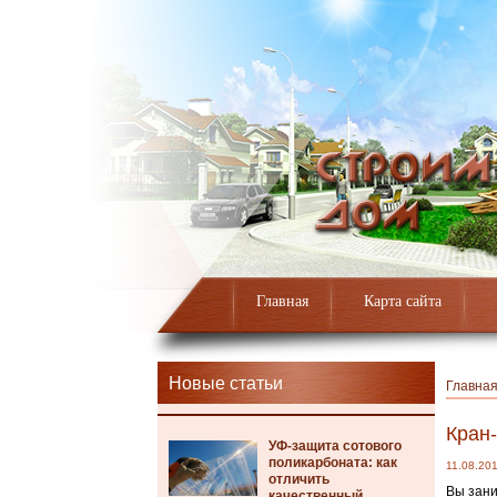
Главная
Карта сайта
Новые статьи
Главна
Кран
УФ-защита сотового
поликарбоната: как
11.08.20
отличить
Вы зани
качественный