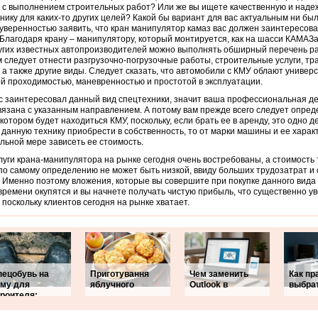
 с выполнением строительных работ?
Или же вы ищете качественную и наде
нику для каких-то других целей? Какой бы вариант для вас актуальным ни был
уверенностью заявить, что кран манипулятор камаз вас должен заинтересова
 Благодаря крану – манипулятору, который монтируется, как на шасси КАМАЗа,
угих известных автопроизводителей можно выполнять обширный перечень ра
 следует отнести разгрузочно-погрузочные работы, строительные услуги, т
 а также другие виды. Следует сказать, что автомобили с КМУ облают универ
й проходимостью, маневренностью и простотой в эксплуатации.
с заинтересовал данный вид спецтехники, значит ваша профессиональная д
вязана с указанным направлением. А потому вам прежде всего следует опред
 котором будет находиться КМУ, поскольку, если брать ее в аренду, это одно д
данную технику приобрести в собственность, то от марки машины и ее характ
льной мере зависеть ее стоимость.
луги крана-манипулятора на рынке сегодня очень востребованы, а стоимость 
по самому определению не может быть низкой, ввиду больших трудозатрат и
 Именно поэтому вложения, которые вы совершите при покупке данного вида 
времени окупятся и вы начнете получать чистую прибыль, что существенно у
 поскольку клиентов сегодня на рынке хватает.
пецобувь на
Приготування
Чем заменить
Как пр
иму для
яблучного
Outlook в
выбра
троителя: