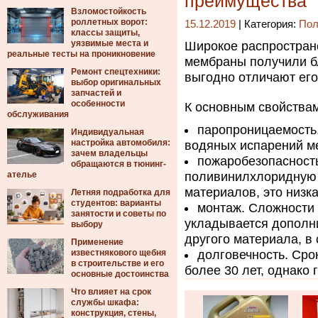
преимущества
Взломостойкость
роллетных ворот:
15.12.2019
| Категория:
Пол
классы защиты,
уязвимые места и
Широкое распростран
реальные тесты на проникновение
мембраны получили б
Ремонт спецтехники:
выгодно отличают его
выбор оригинальных
запчастей и
особенности
К основным свойствам
обслуживания
паропроницаемость
Индивидуальная
настройка автомобиля:
водяных испарений м
зачем владельцы
пожаробезопасность
обращаются в тюнинг-
ателье
поливинилхлоридную 
материалов, это низка
Летняя подработка для
студентов: варианты
монтаж. Сложности 
занятости и советы по
укладывается дополни
выбору
другого материала, в
Применение
известнякового щебня
долговечность. Сро
в строительстве и его
более 30 лет, однако 
основные достоинства
Что влияет на срок
службы шкафа:
конструкция, стены,