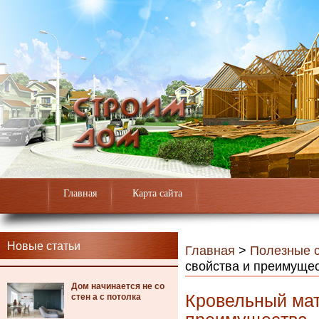
Главная
Карта сайта
Новые статьи
Главная
>
Полезные с
свойства и преимуще
Дом начинается не со
Кровельный мат
стен а с потолка