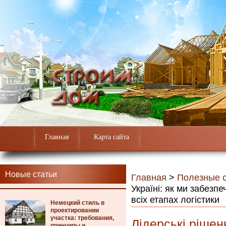
Главная
Карта сайта
Новые статьи
Главная
>
Полезные с
Україні: як ми забезп
всіх етапах логістики
Немецкий стиль в
проектировании
участка: требования,
Лідерські рішен
принципы и