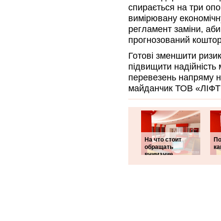
спирається на три опор
вимірювану економічну
регламент заміни, аби
прогнозований коштор
Готові зменшити ризик
підвищити надійність
перевезень напряму 
майданчик ТОВ «ЛІФТ
На что стоит
По
обращать
ка
внимание