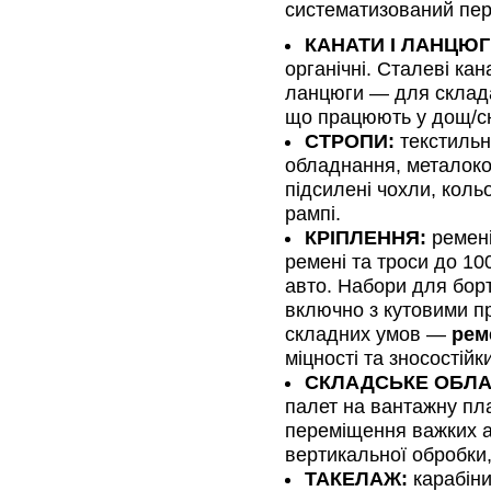
систематизований пере
КАНАТИ І ЛАНЦЮГ
органічні. Сталеві кан
ланцюги — для склада
що працюють у дощ/сні
СТРОПИ:
текстильні
обладнання, металоконс
підсилені чохли, кол
рампі.
КРІПЛЕННЯ:
ремені
ремені та троси до 10
авто. Набори для борт
включно з кутовими п
складних умов —
рем
міцності та зносостій
СКЛАДСЬКЕ ОБЛ
палет на вантажну пл
переміщення важких а
вертикальної обробки,
ТАКЕЛАЖ:
карабіни