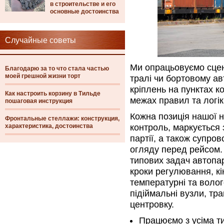
в строительстве и его
основные достоинства
Случайные советы
Ми опрацьовуємо сцена
Благодарю за то что стала частью
моей грешной жизни торт
тралі чи бортовому ав
кріплень на пунктах 
Как настроить корзину в Тильде
межах правил та логі
пошаговая инструкция
Кожна позиція нашої н
Фронтальные стеллажи: конструкция,
характеристика, достоинства
контроль, маркується 
партії, а також супро
огляду перед рейсом.
типових задач автопар
кроки регулювання, кі
температурні та волог
підіймальні вузли, тр
центровку.
Працюємо з усіма тип