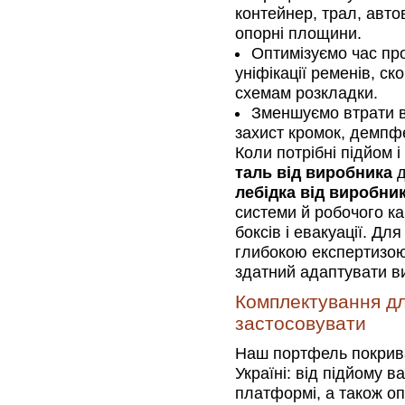
контейнер, трал, авто
опорні площини.
Оптимізуємо час пр
уніфікації ременів, ск
схемам розкладки.
Зменшуємо втрати в
захист кромок, демпфе
Коли потрібні підйом 
таль від виробника
д
лебідка від виробни
системи й робочого ка
боксів і евакуації. Дл
глибокою експертизо
здатний адаптувати ви
Комплектування дл
застосовувати
Наш портфель покрива
Україні: від підйому в
платформі, а також оп