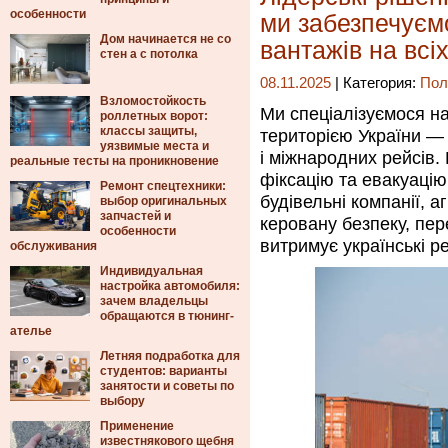
особенности
ми забезпечуєм
Дом начинается не со
вантажів на всі
стен а с потолка
08.11.2025
| Категория:
Пол
Взломостойкость
Ми спеціалізуємося н
роллетных ворот:
классы защиты,
територією України — 
уязвимые места и
і міжнародних рейсів
реальные тесты на проникновение
фіксацію та евакуацію
Ремонт спецтехники:
будівельні компанії, 
выбор оригинальных
запчастей и
керовану безпеку, пер
особенности
витримує українські реа
обслуживания
Индивидуальная
настройка автомобиля:
зачем владельцы
обращаются в тюнинг-
ателье
Летняя подработка для
студентов: варианты
занятости и советы по
выбору
Применение
известнякового щебня