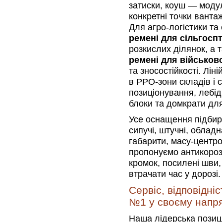
затиски, коуш — модул
конкретні точки вантаж
Для агро-логістики та
ремені для сільгосп
розкислих ділянок, а
ремені для військово
та зносостійкості. Лін
в РРО-зони складів і 
позиціонування, лебід
блоки та домкрати дл
Усе оснащення підбира
сипучі, штучні, облад
габарити, масу-центров
пропонуємо антикорозі
кромок, посилені шви,
втрачати час у дорозі.
Сервіс, відповідні
№1 у своєму напр
Наша лідерська позиці