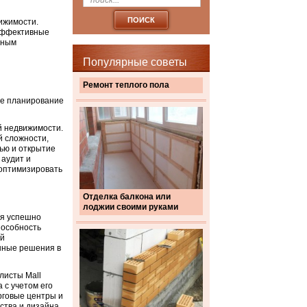
ижимости.
 эффективные
нным
Популярные советы
Ремонт теплого пола
ое планирование
й недвижимости.
й сложности,
ью и открытие
 аудит и
 оптимизировать
Отделка балкона или
лоджии своими руками
ия успешно
пособность
ой
нные решения в
листы Mall
 с учетом его
рговые центры и
ства и дизайна,