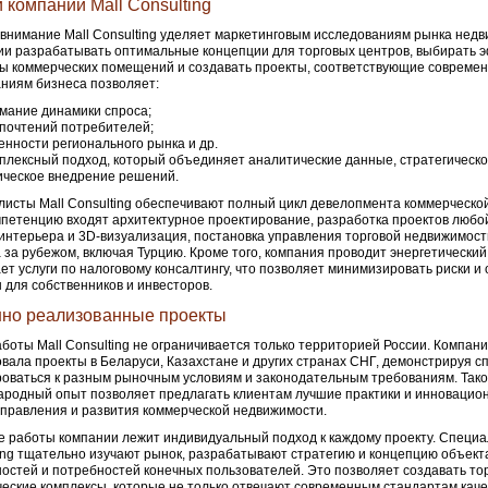
и компании Mall Consulting
внимание Mall Consulting уделяет маркетинговым исследованиям рынка недв
и разрабатывать оптимальные концепции для торговых центров, выбирать
 коммерческих помещений и создавать проекты, соответствующие совреме
ниям бизнеса позволяет:
мание динамики спроса;
почтений потребителей;
енности регионального рынка и др.
плексный подход, который объединяет аналитические данные, стратегическ
ическое внедрение решений.
исты Mall Consulting обеспечивают полный цикл девелопмента коммерческо
мпетенцию входят архитектурное проектирование, разработка проектов любо
интерьера и 3D-визуализация, постановка управления торговой недвижимост
 за рубежом, включая Турцию. Кроме того, компания проводит энергетический
ет услуги по налоговому консалтингу, что позволяет минимизировать риски и
 для собственников и инвесторов.
но реализованные проекты
боты Mall Consulting не ограничивается только территорией России. Компан
вала проекты в Беларуси, Казахстане и других странах СНГ, демонстрируя с
оваться к разным рыночным условиям и законодательным требованиям. Так
родный опыт позволяет предлагать клиентам лучшие практики и инновацио
правления и развития коммерческой недвижимости.
е работы компании лежит индивидуальный подход к каждому проекту. Специа
ing тщательно изучают рынок, разрабатывают стратегию и концепцию объекта
остей и потребностей конечных пользователей. Это позволяет создавать то
еские комплексы, которые не только отвечают современным стандартам каче