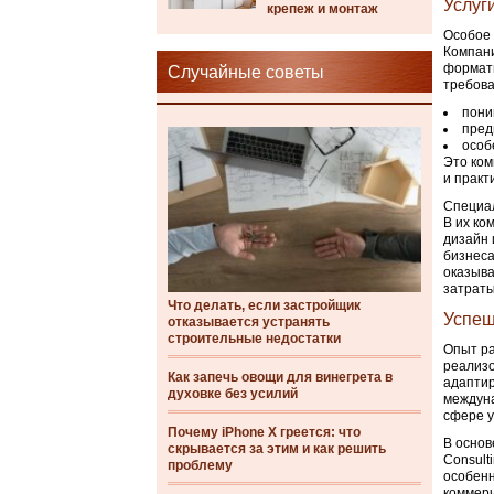
Услуг
крепеж и монтаж
Особое 
Компани
форматы
Случайные советы
требова
пони
пред
особ
Это ком
и практ
Специал
В их ко
дизайн 
бизнеса
оказыва
затраты
Что делать, если застройщик
Успеш
отказывается устранять
строительные недостатки
Опыт ра
реализо
Как запечь овощи для винегрета в
адаптир
духовке без усилий
междуна
сфере у
Почему iPhone X греется: что
В основ
скрывается за этим и как решить
Consult
проблему
особенн
коммерч