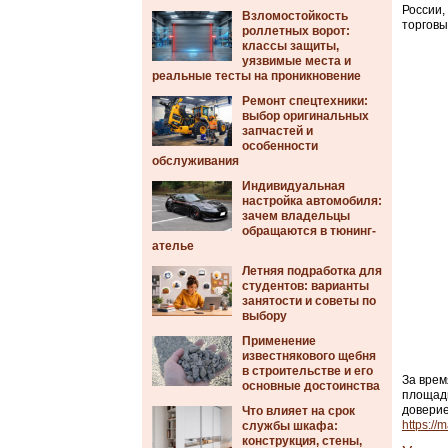
России,
Взломостойкость
торговы
роллетных ворот:
классы защиты,
уязвимые места и
реальные тесты на проникновение
Ремонт спецтехники:
выбор оригинальных
запчастей и
особенности
обслуживания
Индивидуальная
настройка автомобиля:
зачем владельцы
обращаются в тюнинг-
ателье
Летняя подработка для
студентов: варианты
занятости и советы по
выбору
Применение
известнякового щебня
в строительстве и его
За врем
основные достоинства
площадь
доверие
Что влияет на срок
https://m
службы шкафа:
конструкция, стены,