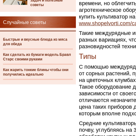
задач и полезные
времени, но облегчит
советы
агротехническое обор
купить культиватор на
Случайные советы
www.shopelvorti.com/ca
Такие междурядные и
разных вариациях, чт
Быстрые и вкусные блюда из мяса
для обеда
разновидностей техни
Как сделать из бумаги модель Бравл
Типы
Старс своими руками
С помощью междурядн
Как жарить тонкие блины чтобы они
от сорных растений, 
получились идеально
на цветочных клумбах
Такое оборудование д
зависимости от своег
отличаются незначите
цена таких приборов 
которым вполне подхо
Средние культиваторы
почву, углубляясь на