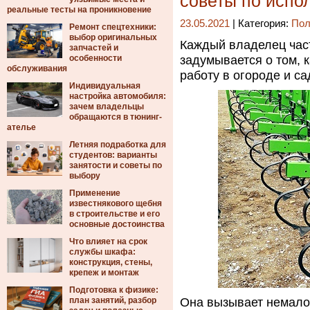
советы по испо
реальные тесты на проникновение
23.05.2021
| Категория:
Пол
Ремонт спецтехники:
выбор оригинальных
Каждый владелец част
запчастей и
особенности
задумывается о том, 
обслуживания
работу в огороде и са
Индивидуальная
настройка автомобиля:
зачем владельцы
обращаются в тюнинг-
ателье
Летняя подработка для
студентов: варианты
занятости и советы по
выбору
Применение
известнякового щебня
в строительстве и его
основные достоинства
Что влияет на срок
службы шкафа:
конструкция, стены,
крепеж и монтаж
Подготовка к физике:
план занятий, разбор
Она вызывает немало 