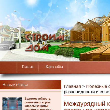
Главная
Карта сайта
Новые статьи
Главная
>
Полезные с
разновидности и сове
Взломостойкость
Междурядный ку
роллетных ворот:
классы защиты,
уязвимые места и