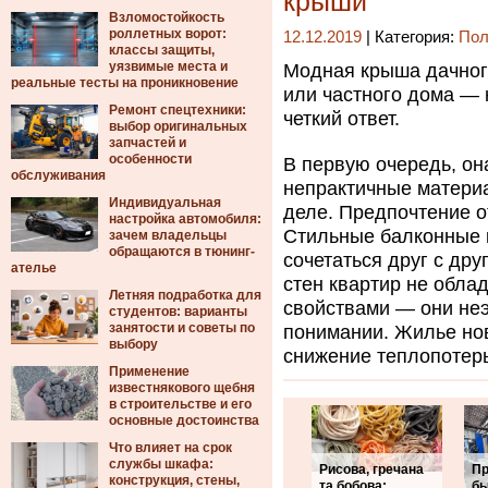
крыши
Взломостойкость
роллетных ворот:
12.12.2019
| Категория:
Пол
классы защиты,
уязвимые места и
Модная крыша дачного
реальные тесты на проникновение
или частного дома — 
Ремонт спецтехники:
четкий ответ.
выбор оригинальных
запчастей и
особенности
В первую очередь, он
обслуживания
непрактичные матери
Индивидуальная
деле. Предпочтение о
настройка автомобиля:
Стильные балконные к
зачем владельцы
обращаются в тюнинг-
сочетаться друг с др
ателье
стен квартир не обл
Летняя подработка для
свойствами — они не
студентов: варианты
занятости и советы по
понимании. Жилье но
выбору
снижение теплопотер
Применение
известнякового щебня
в строительстве и его
основные достоинства
Что влияет на срок
службы шкафа:
Рисова, гречана
Пр
конструкция, стены,
та бобова:
бы