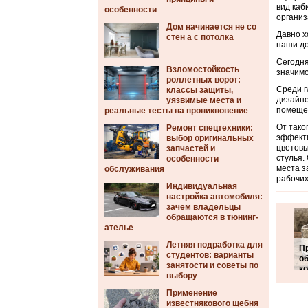
вид каб
особенности
организ
Дом начинается не со
Давно х
стен а с потолка
наши до
Сегодня
Взломостойкость
значимо
роллетных ворот:
Среди г
классы защиты,
дизайне
уязвимые места и
помещен
реальные тесты на проникновение
От тако
Ремонт спецтехники:
эффекти
выбор оригинальных
цветовы
запчастей и
стулья.
особенности
места з
обслуживания
рабочих
Индивидуальная
настройка автомобиля:
зачем владельцы
обращаются в тюнинг-
ателье
Летняя подработка для
П
студентов: варианты
об
занятости и советы по
к
выбору
Применение
известнякового щебня