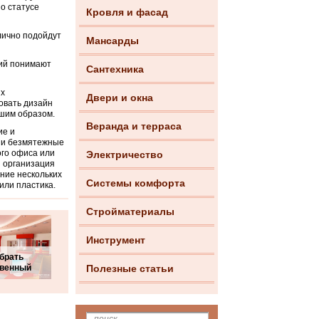
о статусе
Кровля и фасад
лично подойдут
Мансарды
ний понимают
Сантехника
их
Двери и окна
овать дизайн
шим образом.
Веранда и терраса
ие и
 и безмятежные
ого офиса или
Электричество
я организация
ние нескольких
Системы комфорта
или пластика.
Стройматериалы
Инструмент
брать
твенный
Полезные статьи