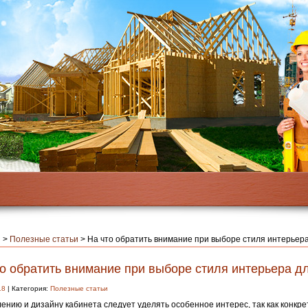
я
>
Полезные статьи
>
На что обратить внимание при выборе стиля интерьер
о обратить внимание при выборе стиля интерьера д
18
| Категория:
Полезные статьи
нию и дизайну кабинета следует уделять особенное интерес, так как конкр