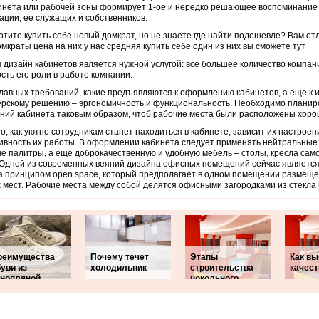
инета или рабочей зоны формирует 1-ое и нередко решающее воспоминание 
ации, ее служащих и собственников.
отите купить себе новый домкрат, но не знаете где найти подешевле? Вам от
мкраты цена на них у нас средняя купить себе один из них вы сможете тут
 дизайн кабинетов является нужной услугой: все большее количество компа
сть его роли в работе компании.
лавных требований, какие предъявляются к оформлению кабинетов, а еще к 
рскому решению – эргономичность и функциональность. Необходимо планир
ий кабинета таковым образом, чтоб рабочие места были расположены хоро
го, как уютно сотрудникам станет находиться в кабинете, зависит их настроен
вность их работы. В оформлении кабинета следует применять нейтральные
е палитры, а еще доброкачественную и удобную мебель – столы, кресла сам
 Одной из современных веяний дизайна офисных помещений сейчас являетс
а принципом open space, который предполагает в одном помещении размеще
 мест. Рабочие места между собой делятся офисными загородками из стекла 
реимущества
Почему течет
Этапы
Как вы
уви из
холодильник
строительства
качес
онопляной
цокольного